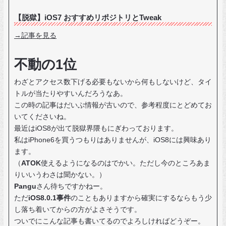
【脱獄】iOS7 おすすめリポジトリとTweak
→記事を見る
不動の1位
わざとアクセス数下げる必要もないから何もしないけど、タイ
トルが当たりやすいんだろうなあ。
この時の記事はだいぶ情報が古いので、参考程度にとどめてお
いてくださいね。
最近はiOS8が出て脱獄界隈もにぎわっております。
私はiPhone6を買うつもりはありませんが、iOS8には興味あり
ます。
（
ATOK
使えるようになるのはでかい。ただし今のところあま
りいいうわさは聞かない。）
Pangu
さん待ちですかねー。
ただ
iOS8.0.1事件
のこともありますから確実にするならもう少
し落ち着いてからの方がよさそうです。
ついでにこんな記事も書いてるのでよろしければどうぞー。