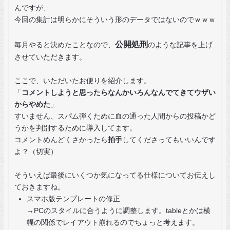
んですが、
今回の集計は明らかにそういう形のデータではないのでｗｗｗ
公開処刑
毎月やると決めたことなので、
のような記事を上げ
させていただきます。
ここで、いただいたお便りを紹介します。
「
コメントしようと思ったらなんかいろんなんでてきてウザい
からやめた
」
すいません、スパム弾くために血の通った人間からの投稿かど
うかを判別するために導入してます。
コメントめんどくさかったら
拍手
してくださってもいいんです
よ？（切実）
そういえば最後にいくつか気になってる仕様についてお伝えし
ておきますね。
スマホ版テンプレートの修正
→PCのスタイルに合うように調整します。tableとかは横
幅の関係でレイアウト崩れるのでちょっと考えます。