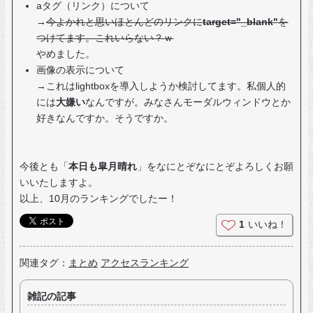
aタグ（リンク）について
→
今よかれと思いほとんどのリンクに
target="_blank"
を
つけてます。これいらない？ｗ
やめました。
画像の表示について
→これはlightboxを導入しようか検討してます。私個人的
には
大嫌い
なんですが。みなさんモーダルウィンドウとか
好きなんですか。そうですか。
今後とも「
本日も皐月晴れ
」をなにとぞなにとぞよろしくお願
いいたしますよ。
以上、10月のランキングでしたー！
1
いいね！
関連タグ：
まとめ
アクセスランキング
雑記の記事