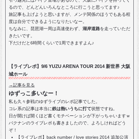
引っ越先にはバイク置場があるので、大阪にバイクを持ってく
るので、どんどんいろんなところに行こうと思ってます♪
旅記事も上げようと思いますが、メンテ関係のほうでもある程
度は自分でできるようになりたいなー。
ちなみに、琵琶湖一周は高速使わず、
湖岸道路
を走っていただ
きたいです。
下だけだと6時間くらいで1周できますよん♪
【ライブレポ】9/6 YUZU ARENA TOUR 2014 新世界 大阪
城ホール
→記事を見る
ゆずっこ多いなー！
私も久々参戦のゆずライブのレポ記事でした。
コレ系の記事は本当に
鉄は熱いうちに打て
状態ですね。
日が開けば開くほど書くモチベーションが下がっちゃいますｗ
バクナンのライブレポも書きましたので、よろしければどう
ぞ！
【ライブレポ】back number / love stories 2014 追加公演