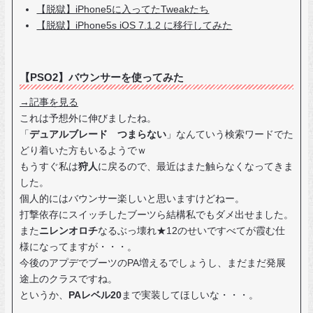
【脱獄】iPhone5に入ってたTweakたち
【脱獄】iPhone5s iOS 7.1.2 に移行してみた
【PSO2】バウンサーを使ってみた
→記事を見る
これは予想外に伸びましたね。
「
デュアルブレード つまらない
」なんていう検索ワードでた
どり着いた方もいるようでｗ
もうすぐ私は
狩人
に戻るので、最近はまた触らなくなってきま
した。
個人的にはバウンサー楽しいと思いますけどねー。
打撃依存にスイッチしたブーツら結構私でもダメ出せました。
また
ニレンオロチ
なるぶっ壊れ★12のせいですべてが霞む仕
様になってますが・・・。
今後のアプデでブーツのPA増えるでしょうし、まだまだ発展
途上のクラスですね。
というか、
PAレベル20
まで実装してほしいな・・・。