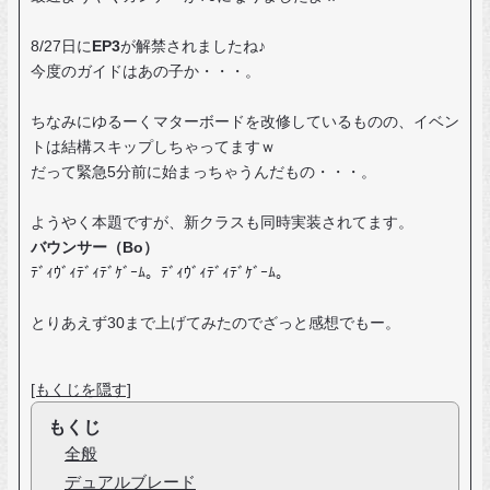
8/27日に
EP3
が解禁されましたね♪
今度のガイドはあの子か・・・。
ちなみにゆるーくマターボードを改修しているものの、イベン
トは結構スキップしちゃってますｗ
だって緊急5分前に始まっちゃうんだもの・・・。
ようやく本題ですが、新クラスも同時実装されてます。
バウンサー（Bo）
ﾃﾞｨｳﾞｨﾃﾞｨﾃﾞｹﾞｰﾑ。ﾃﾞｨｳﾞｨﾃﾞｨﾃﾞｹﾞｰﾑ。
とりあえず30まで上げてみたのでざっと感想でもー。
[もくじを隠す]
もくじ
全般
デュアルブレード