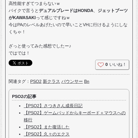
高性能すぎてつまらないｗ
バイクで言うと
デュアルブレードはHONDA
、
ジェットブーツ
がKAWASAKI
って感じですねｗ
今はPAのレベルあげたいので早いことVHに行けるようにしな
くちゃ！
ざっと使ってみた感想でしたー♪
ではでは！
0
いいね！
関連タグ：
PSO2
新クラス
バウンサー
Bn
PSO2の記事
【PSO2】さつきさん成長日記
【PSO2】ゲームパッドからキーボード＋マウスへの
移行
【PSO2】また復活した
【PSO2】久々のエクス