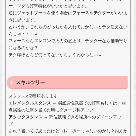
ー
、マグも打撃特化がいいかと思います。
逆にジェットブーツを使う場合は
フォース
や
テクター
がいいよ
うに思います。
というか、これらのどっちかを入れておかないとテク使えない
んじゃ・・・ｗ
フォースなら
エレコン
で火力の底上げ、テクターなら補助寄り
になるのかな？
テク職ほとんど使ってないからよくわからないｗ
スキルツリー
スタンスが2種類あります。
エレメンタルスタンス
→ 弱点属性武器での打撃もしくは、弱
点属性の法撃を当てた時にダメージ料アップ。
アタックスタンス
→ 部位破壊できる場所へのダメージアッ
プ。
あれ？書いてて思ったけどコレ、択一じゃないのかな？両方か