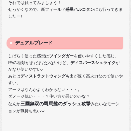
それでは触ってみましょう！
せっかくなので、新フィールド
惑星ハルコタン
にも行ってきま
したー♪
デュアルブレード
しばらく使った感想は
ツインダガー
を使いやすくした感じ。
PAの種類がまだまだ少ないけど、
ディスパースシュライク
が
かなり使いやすい♪
あとは
ディストラクトウィング
も出が速く高火力なので使いや
すい。
アーツはなんかよくわからない・・・。
ダメージ低い・・・？使い方が悪いのかな？
三國無双の司馬懿のダッシュ攻撃
なんか
みたいなモーシ
ョンが気持ち悪いｗ