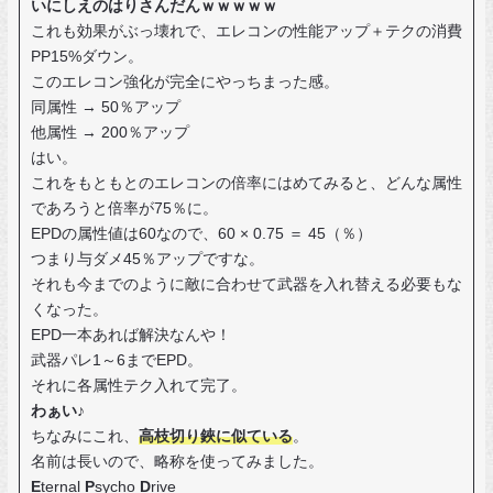
いにしえのはりさんだんｗｗｗｗｗ
これも効果がぶっ壊れで、エレコンの性能アップ＋テクの消費
PP15%ダウン。
このエレコン強化が完全にやっちまった感。
同属性 → 50％アップ
他属性 → 200％アップ
はい。
これをもともとのエレコンの倍率にはめてみると、どんな属性
であろうと倍率が75％に。
EPDの属性値は60なので、60 × 0.75 ＝ 45（％）
つまり与ダメ45％アップですな。
それも今までのように敵に合わせて武器を入れ替える必要もな
くなった。
EPD一本あれば解決なんや！
武器パレ1～6までEPD。
それに各属性テク入れて完了。
わぁい♪
ちなみにこれ、
高枝切り鋏に似ている
。
名前は長いので、略称を使ってみました。
E
ternal
P
sycho
D
rive