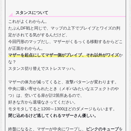
スタンスについて
これがよくわからん。
たぶんDF戦と同じで、マップの上下でブレイブとワイズの判
定がされてる気がするんだけど、
今回円形のマップだし、マザーがくるっくる移動するからどこ
が正面かわからん。
マザーを起点にしてマザー側がブレイブ、それ以外がワイズ
か
な？
スタンス切り替えでストレスマッハ。
マザーの体力が減ってくると、攻撃パターンが変わります。
中央に吸い寄せられたとき（メギバみたいなエフェクトのや
つ）は、空いてる扉が計2箇所あるので、
好きな方から退場なさってください。
モタモタしてると1200～1300ほどのダメージもらいます。
閉じ込めるけど逃してくれるマザーさん優しい。
終盤になると、マザーが中央にワープし、
ピンクのキューブ
を