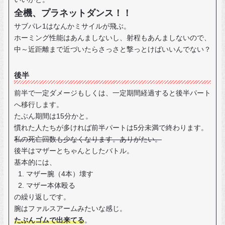
全機、プラネットダンス！！
サブパレ1はなんかミサイルが飛ぶ。
ホーミング性能はあんましないし、射程もあんましないので、
中～近距離まで近づいたらさっさと撃っとけばいいんでない？
後半
前半で一定ダメージもしくは、一定期間経過すると後半パート
へ移行します。
たぶん期間は15分かと。
慣れた人たちが多ければ前半パートは5分未満で終わります。
私の死亡回数も少なくなります。ありがたい。
後半はマザーとちゃんとしたバトル。
基本的には、
マザー腕（4本）壊す
マザー本体殴る
の繰り返しです。
腕はファルスアームみたいな感じ。
たぶんゴムで出来てる
。