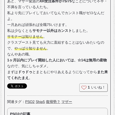
あと、マザー緊急の
XH受注条件が75/75
なことについて不平・
不満を言っている人たち。
私より先にプレイしておいてなんでカンスト職がゼロなんだ
よ。
一月あれば頑張れば全職75いけます。
私は少なくとも
サモナー以外はカンスト
しました。
サモナーは知りません
。
クラスブースト見ても火力に直結することはないみたいなの
で、
やっぱり知りません
。
なんやあの職。
1ヶ月以内にプレイ開始した人においては、☆14は無用の産物
なので、気にしちゃダメ。
まずは
ドゥドゥ
とまともにやりあえるようになってから
また来
てくれたまえ
。
1
いいね！
関連タグ：
PSO2
Ship5
復帰勢？
マザー
PSO2の記事