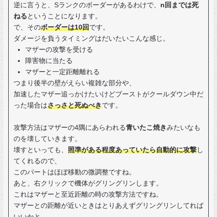
逆に言うと、Sランクのボーダーがあるわけで、
n回までは死
ねる
ということになります。
で、その
ボーダーは10回
です。
ダメージを負うタイミングはだいたいこんな感じ。
マザーの攻撃を受ける
障害物に当たる
マザーと一定距離離れる
つまり後半の壁がえらい複雑な部分や、
加速したマザー追っかけたいけどブーストがクールダウン中だ
った場合は
さっさと死ぬべき
です。
攻撃方法はマザーの4隅にあらわれる
青いたこ焼き
みたいなも
のを壊していきます。
壊すといっても、
照準がある程度あっていたら自動的に攻撃
し
てくれるので、
このパートはほぼ移動の微調整ですね。
あと、右クリックで機体がグリングリンします。
これはマザーと至近距離の時の攻撃方法ですね。
マザーとの距離が近いときはとりあえずグリングリンしてれば
いいかと。