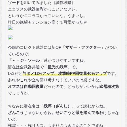
ソード
を叩いてみました（試作段階）
ニコラスの武器迷彩かっこいいなアレ。
というかニコラスかっこいいな。うまいし。
昨日の絶望もテンション高くて可愛かったｗ
今回のコレクト武器には新OP「
マザー・ファクター
」がつい
ているので、
「
～・ジ・ソール
」系がつけやすいですね。
潜在は全武器共通で「
星光の残滓
」で、
Lv3だと
与ダメ12%アップ、攻撃時PP回復量40%アップ
です。
あれやこれや立ち回り考えなくていいのは楽ですな。
オフス
は
自動回復量
だったので、どっちがいいかは
武器種次第
でしょうか。
ちなみに潜在名は「
残滓（ざんし）
」って読むからね。
ざんこう
じゃないからね。
せいこうと韻を踏んでる
わけじゃな
いよ。
残滓・・・残りカス。つまりさつきさんのことですね。