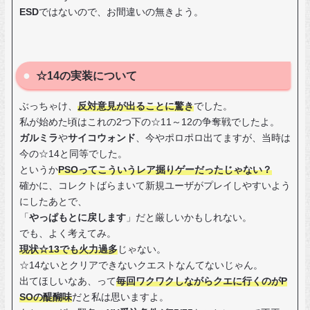
ESD
ではないので、お間違いの無きよう。
☆14の実装について
ぶっちゃけ、
反対意見が出ることに驚き
でした。
私が始めた頃はこれの2つ下の☆11～12の争奪戦でしたよ。
ガルミラ
や
サイコウォンド
、今やポロポロ出てますが、当時は
今の☆14と同等でした。
というか
PSOってこういうレア掘りゲーだったじゃない？
確かに、コレクトばらまいて新規ユーザがプレイしやすいよう
にしたあとで、
「
やっぱもとに戻します
」だと厳しいかもしれない。
でも、よく考えてみ。
現状☆13でも火力過多
じゃない。
☆14ないとクリアできないクエストなんてないじゃん。
出てほしいなあ、って
毎回ワクワクしながらクエに行くのがP
SOの醍醐味
だと私は思いますよ。