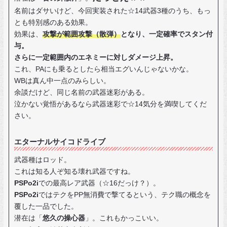
名前はダサいけど、今回実装された☆14武器3種のうち、もっ
とも特別感のある効果。
効果は、
攻撃が範囲攻撃（散弾）
となり、一定確率でスタン付
与。
さらに一定範囲内のエネミーに対しダメージ上昇。
これ、PAにも乗るとしたら相当エグいんじゃないかな。
WBは真ん中一点のみらしい。
余談だけど、同じ名前の武器迷彩がある。
泣かない覚悟があるなら武器迷彩で☆14気分を満喫してくだ
さい。
エターナルサイコドライブ
武器種はロッド。
これは知る人ぞ知る壊れ武器ですね。
PSPo2i
での最高レア武器（☆16だっけ？）。
PSPo2i
ではテクをPP無消費で撃てるという、テク職の概念を
覆した一品でした。
潜在は「
悠久の操心器
」。これもかっこいい。