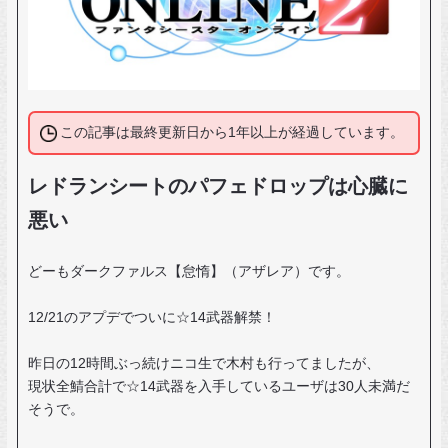
この記事は最終更新日から1年以上が経過しています。
レドランシートのパフェドロップは心臓に
悪い
どーもダークファルス【怠惰】（アザレア）です。
12/21のアプデでついに☆14武器解禁！
昨日の12時間ぶっ続けニコ生で木村も行ってましたが、
現状全鯖合計で☆14武器を入手しているユーザは30人未満だ
そうで。