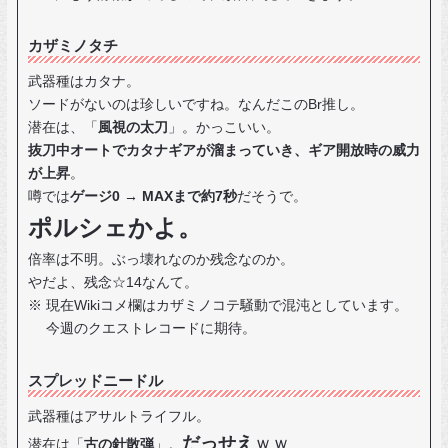
カザミノタチ
武器種はカタナ。
ソードがないのは珍しいですね。なんだこのBr推し。
潜在は、「
風視の太刀
」。かっこいい。
抜刀中オートでカタナギアが溜まっていき、ギア開放時の威力
が上昇
。
噂では
ゲージ0 → MAXまで約7秒
だそうで。
ポルシェかよ。
倍率は不明。ぶっ壊れなのか残念なのか。
やだよ、残念☆14なんて。
※ 現在Wikiコメ欄はカザミノコテ騒動で混沌としています。
今週のクエストレコードに期待。
スプレッドニードル
武器種はアサルトライフル。
だっせえ
ｗｗ
潜在は「
古の針散弾
」。