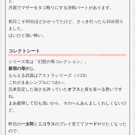
と、
月面でマザーをタコ殴りにする決戦パートがあります。
初日こそ30分ほどかかってたけど、さっき行ったら15分切り
ました。
はいひと強い怖い。
コレクトシート
シリーズ名は「幻想の母コレクション」。
新宿の母
的な。
もらえる武器はアストラシリーズ（☆13）
これがまあシンプルにつおい。
元来安定した強さを誇っていた
オフス
と肩を並べる勢いです
ね。
まあ復帰して日も浅いから、そのへんあんましくわしくないけ
ど。
昨日の
一太郎
と
ニコラス
のプレイ見てて
ソード
やりたくなった
ので、