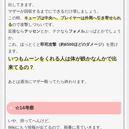
出してきます。
マザーが回収するまでにできるだけ壊しましょう。
この時、
キューブは中央へ、プレイヤーは外周へ引き寄せられ
る
ので攻撃しづらいです。
近接なら
テッセン
とか、テクなら
フォメル
ぶっぱとかでしょう
か。
これ、ほっとくと
即死攻撃（約6500ほどのダメージ）
を受け
ます。
いつもムーンをくれる人は体が鉄かなんかで出
来てるの？
あとは適当にマザー殴ってたら終わります。
☆14考察
いや、持ってへんけど。
Wikiにもう情報が出てるので、順番に見ていきます。