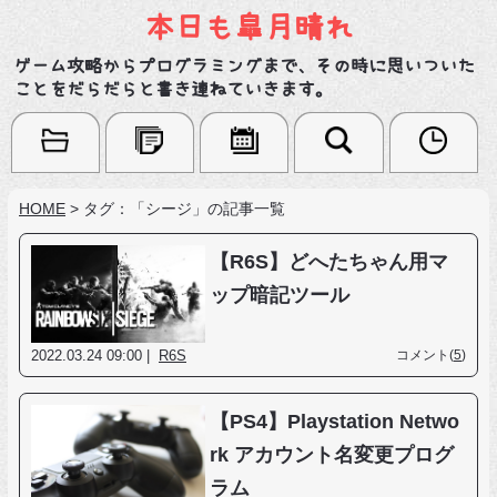
本日も皐月晴れ
ゲーム攻略からプログラミングまで、その時に思いついた
ことをだらだらと書き連ねていきます。
HOME
>
タグ：「シージ」の記事一覧
【R6S】どへたちゃん用マ
ップ暗記ツール
2022.03.24 09:00 |
R6S
コメント(
5
)
【PS4】Playstation Netwo
rk アカウント名変更プログ
ラム