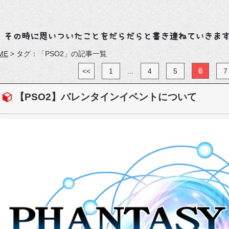
、その時に思いついたことをだらだらと書き連ねていきま
ME
>
タグ：「PSO2」の記事一覧
6
<<
1
...
4
5
7
【PSO2】バレンタインイベントについて