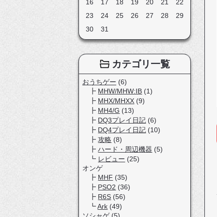
16
17
18
19
20
21
22
23
24
25
26
27
28
29
30
31
カテゴリ一覧
おうちゲー
(6)
MHW/MHW:IB
(1)
MHX/MHXX
(9)
MH4/G
(13)
DQ3プレイ日記
(6)
DQ4プレイ日記
(10)
攻略
(8)
ハード・周辺機器
(5)
レビュー
(25)
オンゲ
MHF
(35)
PSO2
(36)
R6S
(56)
Ark
(49)
ソシャゲ
(5)