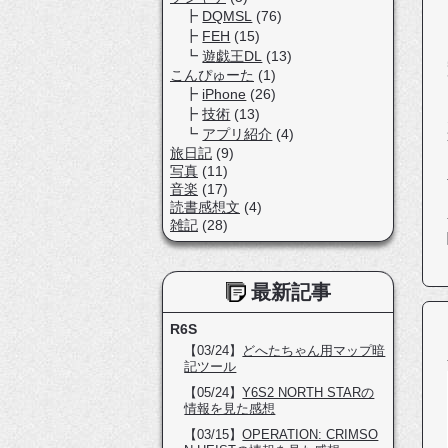
DQMSL
(76)
FEH
(15)
遊戯王DL
(13)
こんぴゅーた
(1)
iPhone
(26)
技術
(13)
アプリ紹介
(4)
旅日記
(9)
写真
(11)
音楽
(17)
読書感想文
(4)
雑記
(28)
最新記事
R6S
【03/24】
どへたちゃん用マップ暗
記ツール
【05/24】
Y6S2 NORTH STARの
情報を見た感想
【03/15】
OPERATION: CRIMSO