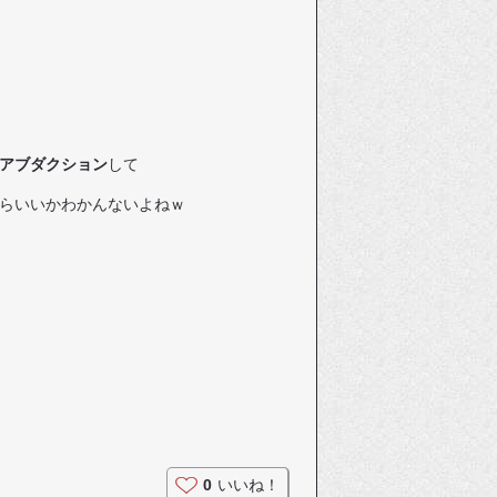
アブダクション
して
らいいかわかんないよねｗ
。
0
いいね！