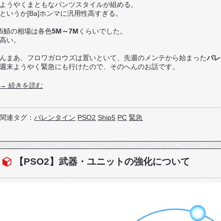
ようやくまともなパンツスタイルが組める。
というか[Ba]ホンマに汎用性高すぎる。
5鯖の相場は各色
5M～7M
くらいでした。
高い。
んまあ、フロワガロウズは置いといて、先週のメンテから始まった
バレ
週末ようやく緊急にも行けたので、そのへんのお話です。
→ 続きを読む
関連タグ：
バレンタイン
PSO2
Ship5
PC
緊急
【PSO2】武器・ユニットの強化について