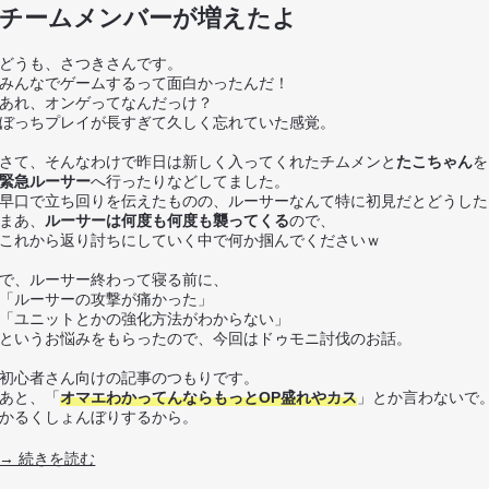
チームメンバーが増えたよ
どうも、さつきさんです。
みんなでゲームするって面白かったんだ！
あれ、オンゲってなんだっけ？
ぼっちプレイが長すぎて久しく忘れていた感覚。
さて、そんなわけで昨日は新しく入ってくれたチムメンと
たこちゃん
を
緊急ルーサー
へ行ったりなどしてました。
早口で立ち回りを伝えたものの、ルーサーなんて特に初見だとどうした
まあ、
ルーサーは何度も何度も襲ってくる
ので、
これから返り討ちにしていく中で何か掴んでくださいｗ
で、ルーサー終わって寝る前に、
「ルーサーの攻撃が痛かった」
「ユニットとかの強化方法がわからない」
というお悩みをもらったので、今回はドゥモニ討伐のお話。
初心者さん向けの記事のつもりです。
あと、「
オマエわかってんならもっとOP盛れやカス
」とか言わないで
かるくしょんぼりするから。
→ 続きを読む