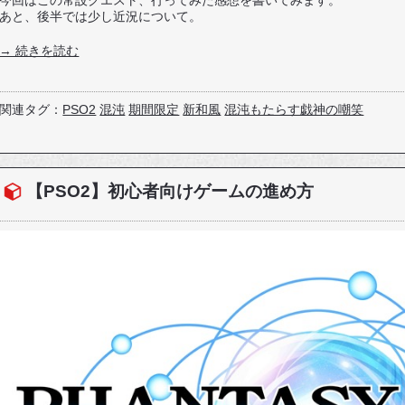
今回はこの常設クエスト、行ってみた感想を書いてみます。
あと、後半では少し近況について。
→ 続きを読む
関連タグ：
PSO2
混沌
期間限定
新和風
混沌もたらす戯神の嘲笑
【PSO2】初心者向けゲームの進め方