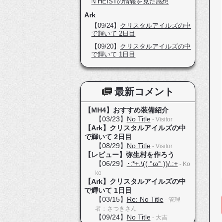
N HEISTの情報を見た感想
Ark
【09/24】
クリスタルアイルズの中
で輝いて 2日目
【09/20】
クリスタルアイルズの中
で輝いて 1日目
最新コメント
【MH4】おすすめ装備紹介
【03/23】
No Title
- Visitor
【Ark】クリスタルアイルズの中
で輝いて 2日目
【08/29】
No Title
- Visitor
【レビュー】弥生村を作ろう
【06/29】
･:*+.\(( °ω° ))/.:+
- Ko
ko
【Ark】クリスタルアイルズの中
で輝いて 1日目
【03/15】
Re: No Title
- 管理
者：さつきさん
【09/24】
No Title
- 大吉