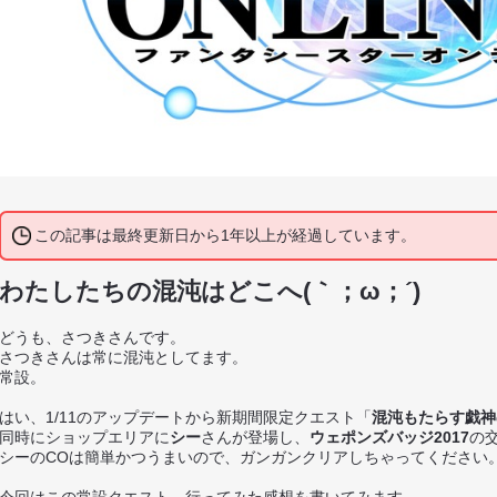
この記事は最終更新日から1年以上が経過しています。
わたしたちの混沌はどこへ(｀；ω；´)
どうも、さつきさんです。
さつきさんは常に混沌としてます。
常設。
はい、1/11のアップデートから新期間限定クエスト「
混沌もたらす戯神
同時にショップエリアに
シー
さんが登場し、
ウェポンズバッジ2017
の
シーのCOは簡単かつうまいので、ガンガンクリアしちゃってください