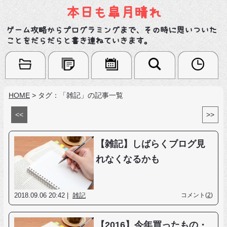
本日も皐月晴れ
ゲーム攻略からプログラミングまで、その時に思いついた
ことをだらだらと書き連ねていきます。
HOME
>
タグ：「雑記」の記事一覧
<<
>>
【雑記】しばらくブログ見
れなくなるかも
2018.09.06 20:42 |
雑記
コメント(
2
)
【2016】今年買ったもの・