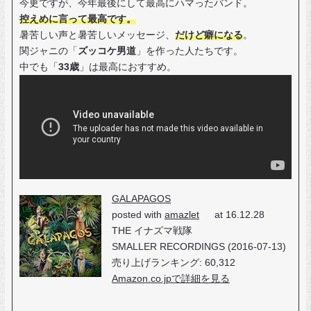
今更ですが、今年最後にして最高にハマったバンド。
控えめに言って最高です。
暑苦しい声と暑苦しいメッセージ、
だけど癖になる
。
関ジャニの「
ズッコケ男道
」を作った人たちです。
中でも「
33歳
」は最高におすすめ。
GALAPAGOS
posted with
amazlet
at 16.12.28
THE イナズマ戦隊
SMALLER RECORDINGS (2016-07-13)
売り上げランキング: 60,312
Amazon.co.jpで詳細を見る