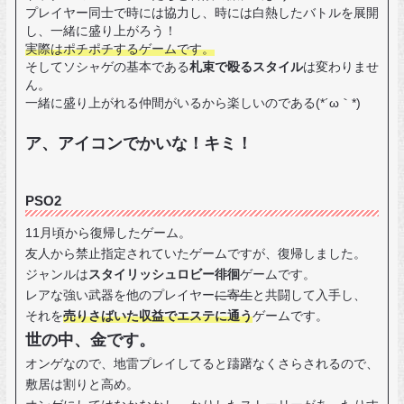
プレイヤー同士で時には協力し、時には白熱したバトルを展開
し、一緒に盛り上がろう！
実際はポチポチするゲームです。
そしてソシャゲの基本である
札束で殴るスタイル
は変わりませ
ん。
一緒に盛り上がれる仲間がいるから楽しいのである(*´ω｀*)
ア、アイコンでかいな！キミ！
PSO2
11月頃から復帰したゲーム。
友人から禁止指定されていたゲームですが、復帰しました。
ジャンルは
スタイリッシュロビー徘徊
ゲームです。
レアな強い武器を他のプレイヤー
に寄生
と共闘して入手し、
それを
売りさばいた収益でエステに通う
ゲームです。
世の中、金です。
オンゲなので、地雷プレイしてると躊躇なくさらされるので、
敷居は割りと高め。