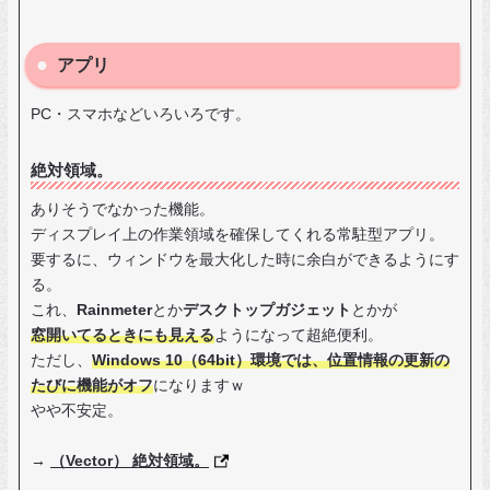
アプリ
PC・スマホなどいろいろです。
絶対領域。
ありそうでなかった機能。
ディスプレイ上の作業領域を確保してくれる常駐型アプリ。
要するに、ウィンドウを最大化した時に余白ができるようにす
る。
これ、
Rainmeter
とか
デスクトップガジェット
とかが
窓開いてるときにも見える
ようになって超絶便利。
ただし、
Windows 10（64bit）環境では、位置情報の更新の
たびに機能がオフ
になりますｗ
やや不安定。
→
（Vector） 絶対領域。