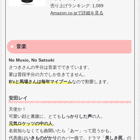
売り上げランキング: 1,089
Amazon.co.jpで詳細を見る
音楽
No Music, No Satsuki
さつきさんの半分は音楽でできています。
要は普段半分の力でしか生きてません。
B'zと馬場さんは毎年マイブーム
なので割愛します。
安田レイ
天使か！
可愛い顔と裏腹に、とても
しっかりした声
の人。
元気ロケッツの中の人
。
名前知らなくても曲聞いたら「あー」って思うかも。
代表曲は
いきものがかり
のカバー曲で、ドラマ「
美しき罠
」の