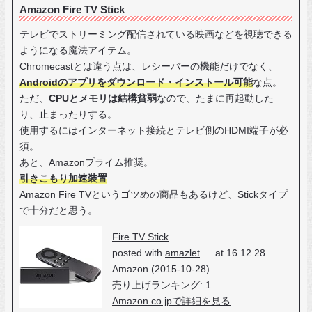
Amazon Fire TV Stick
テレビでストリーミング配信されている映画などを視聴できる
ようになる魔法アイテム。
Chromecastとは違う点は、レシーバーの機能だけでなく、
Androidのアプリをダウンロード・インストール可能
な点。
ただ、
CPUとメモリは結構貧弱
なので、たまに再起動した
り、止まったりする。
使用するにはインターネット接続とテレビ側のHDMI端子が必
須。
あと、Amazonプライム推奨。
引きこもり加速装置
Amazon Fire TVというゴツめの商品もあるけど、Stickタイプ
で十分だと思う。
Fire TV Stick
posted with
amazlet
at 16.12.28
Amazon (2015-10-28)
売り上げランキング: 1
Amazon.co.jpで詳細を見る