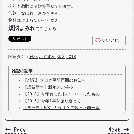
今年も散財に散財を重ねています。
節約しなはれ、さつきさん。
物欲は止まらないですねえ。
煩悩まみれ
でごじゃる。
0
いいね！
関連タグ：
雑記
おすすめ
購入
2016
雑記の記事
【雑記】ブログ更新再開のお知らせ
【謹賀新年】新年のご挨拶
【2016】今年買ったもの・ハマったもの
【2016】今年1年を振り返って
【チラ裏】5/31 カラオケで歌った曲一覧
← Prev
Next →