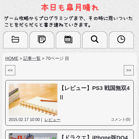
本日も皐月晴れ
ゲーム攻略からプログラミングまで、その時に思いついた
ことをだらだらと書き連ねていきます。
HOME
>
記事一覧
>
70ページ 目
<<
>>
【レビュー】PS3 戦国無双4
Ⅱ
2015.02.17 10:00 |
レビュー
コメント(0)
【ドラクエ】iPhone版DQ4