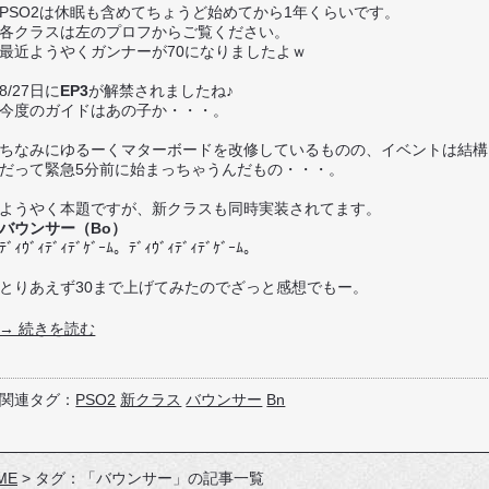
PSO2は休眠も含めてちょうど始めてから1年くらいです。
各クラスは左のプロフからご覧ください。
最近ようやくガンナーが70になりましたよｗ
8/27日に
EP3
が解禁されましたね♪
今度のガイドはあの子か・・・。
ちなみにゆるーくマターボードを改修しているものの、イベントは結構
だって緊急5分前に始まっちゃうんだもの・・・。
ようやく本題ですが、新クラスも同時実装されてます。
バウンサー（Bo）
ﾃﾞｨｳﾞｨﾃﾞｨﾃﾞｹﾞｰﾑ。ﾃﾞｨｳﾞｨﾃﾞｨﾃﾞｹﾞｰﾑ。
とりあえず30まで上げてみたのでざっと感想でもー。
→ 続きを読む
関連タグ：
PSO2
新クラス
バウンサー
Bn
ME
>
タグ：「バウンサー」の記事一覧