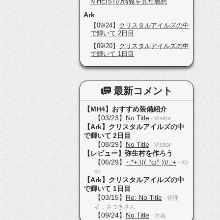
N HEISTの情報を見た感想
Ark
【09/24】
クリスタルアイルズの中
で輝いて 2日目
【09/20】
クリスタルアイルズの中
で輝いて 1日目
最新コメント
【MH4】おすすめ装備紹介
【03/23】
No Title
- Visitor
【Ark】クリスタルアイルズの中
で輝いて 2日目
【08/29】
No Title
- Visitor
【レビュー】弥生村を作ろう
【06/29】
･:*+.\(( °ω° ))/.:+
- Ko
ko
【Ark】クリスタルアイルズの中
で輝いて 1日目
【03/15】
Re: No Title
- 管理
者：さつきさん
【09/24】
No Title
- 大吉