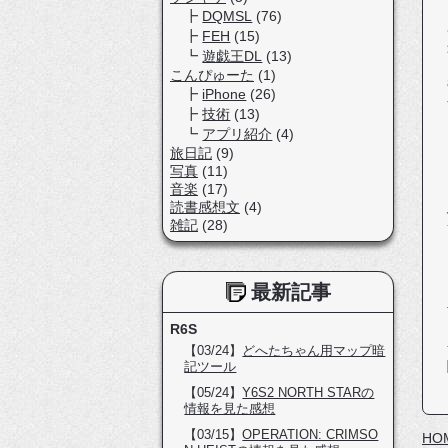
DQMSL
(76)
FEH
(15)
遊戯王DL
(13)
こんぴゅーた
(1)
iPhone
(26)
技術
(13)
アプリ紹介
(4)
旅日記
(9)
写真
(11)
音楽
(17)
読書感想文
(4)
雑記
(28)
最新記事
R6S
【03/24】
どへたちゃん用マップ暗
記ツール
【05/24】
Y6S2 NORTH STARの
情報を見た感想
【03/15】
OPERATION: CRIMSO
HO