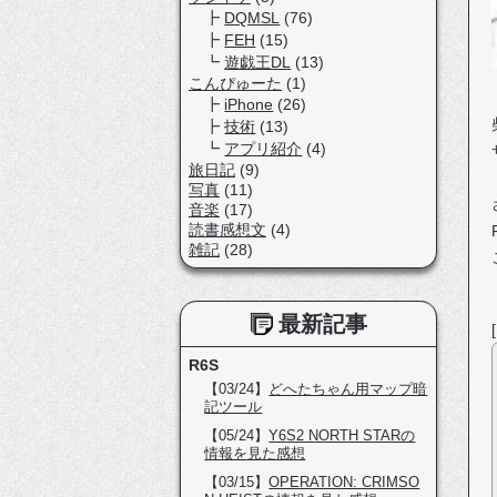
DQMSL
(76)
FEH
(15)
遊戯王DL
(13)
こんぴゅーた
(1)
iPhone
(26)
技術
(13)
アプリ紹介
(4)
旅日記
(9)
写真
(11)
音楽
(17)
読書感想文
(4)
雑記
(28)
最新記事
R6S
【03/24】
どへたちゃん用マップ暗
記ツール
【05/24】
Y6S2 NORTH STARの
情報を見た感想
【03/15】
OPERATION: CRIMSO