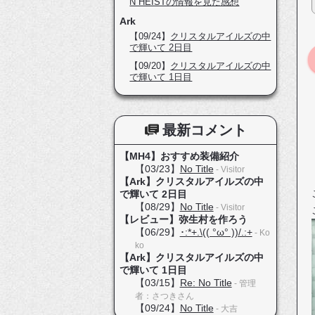
N HEISTの情報を見た感想
Ark
【09/24】
クリスタルアイルズの中
で輝いて 2日目
【09/20】
クリスタルアイルズの中
で輝いて 1日目
最新コメント
【MH4】おすすめ装備紹介
【03/23】
No Title
- Visitor
【Ark】クリスタルアイルズの中
で輝いて 2日目
【08/29】
No Title
- Visitor
【レビュー】弥生村を作ろう
【06/29】
･:*+.\(( °ω° ))/.:+
- Ko
ko
【Ark】クリスタルアイルズの中
で輝いて 1日目
【03/15】
Re: No Title
- 管理
者：さつきさん
【09/24】
No Title
- 大吉