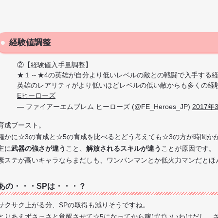
経験値調整
②【経験値入手量調整】
★１～★4の英雄が自分より低いレベルの敵との戦闘で入手する
英雄のレアリティがより低いほどレベルの低い敵からも多くの経
Eヒーローズ
— ファイアーエムブレム ヒーローズ (@FE_Heroes_JP)
2017年
育成ブースト。
確かに☆3の育成と☆5の育成を比べるとどう考えても☆3の方が時間か
主に
武器の強さが違う
こと、
解放されるスキルが違う
ことが原因です。
素ステが高いキャラならまだしも、ワンパンマンとか低火力マンだとほ
あの・・・SPは・・・？
サクサク上がる分、SPの取得も減りそうですね。
とりあえずさっさと覚醒させて☆5になってから稼げばいいわけだし、