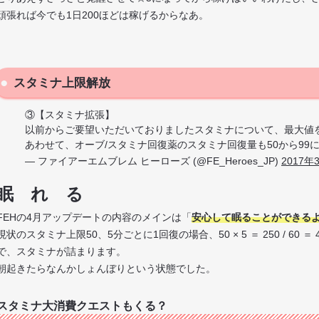
頑張れば今でも1日200ほどは稼げるからなあ。
スタミナ上限解放
③【スタミナ拡張】
以前からご要望いただいておりましたスタミナについて、最大値を
あわせて、オーブ/スタミナ回復薬のスタミナ回復量も50から99
— ファイアーエムブレム ヒーローズ (@FE_Heroes_JP)
2017年
眠 れ る
FEHの4月アップデートの内容のメインは「
安心して眠ることができる
現状のスタミナ上限50、5分ごとに1回復の場合、50 × 5 ＝ 250 / 60 ＝ 
で、スタミナが詰まります。
朝起きたらなんかしょんぼりという状態でした。
スタミナ大消費クエストもくる？