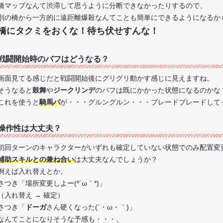
橋マップなんて渋滞して思うように分断できなかったりするので、
別の橋から一方的に遠距離爆殺なんてことも簡単にできるようになるか
橋にタクミをおくな！待ち伏せすんな！
戦闘開始時のバフはどうなる？
画面見てる感じだと戦闘開始後にグリグリ動かす感じに見えますね。
そうなると
鼓舞
や
ジークリンデ
のバフは既にかかった状態になるのかな
これを使うと
騎馬パ
が・・・グルングルン・・・ブレードブレードして
操作性は大丈夫？
初回ターンのキャラクターがいずれも確定していない状態でのみ配置変
補助スキルとの兼ね合い
は大丈夫なんでしょうか？
例えば入れ替えとか。
さつき「場所変更しよー(*´ω｀*)」
（入れ替え → 確定）
さつき「
ドーガ
さん硬くなった(´・ω・｀)」
なんてことになりそうな予感も・・・。