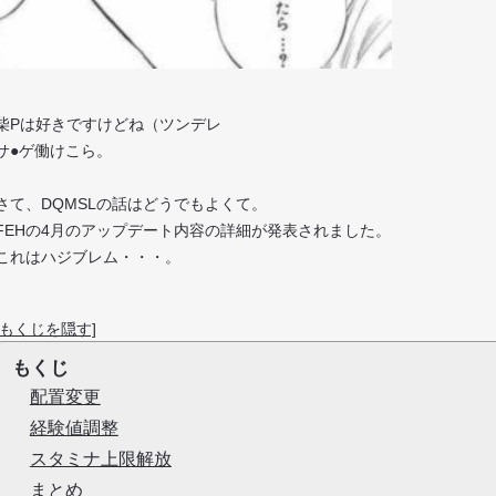
柴Pは好きですけどね（ツンデレ
サ●ゲ働けこら。
さて、DQMSLの話はどうでもよくて。
FEHの4月のアップデート内容の詳細が発表されました。
これはハジブレム・・・。
[もくじを隠す]
もくじ
配置変更
経験値調整
スタミナ上限解放
まとめ