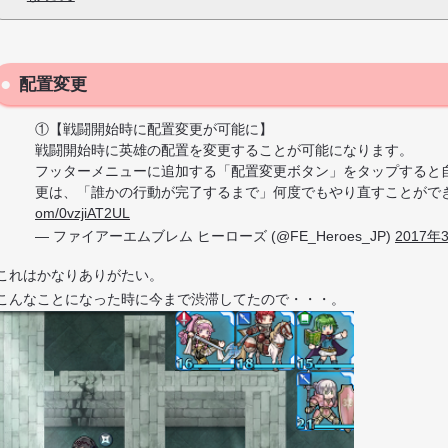
配置変更
①【戦闘開始時に配置変更が可能に】
戦闘開始時に英雄の配置を変更することが可能になります。
フッターメニューに追加する「配置変更ボタン」をタップすると
更は、「誰かの行動が完了するまで」何度でもやり直すことがで
om/0vzjiAT2UL
— ファイアーエムブレム ヒーローズ (@FE_Heroes_JP)
2017年
これはかなりありがたい。
こんなことになった時に今まで渋滞してたので・・・。