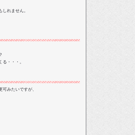
もしれません。
？
くる・・・。
更可みたいですが、