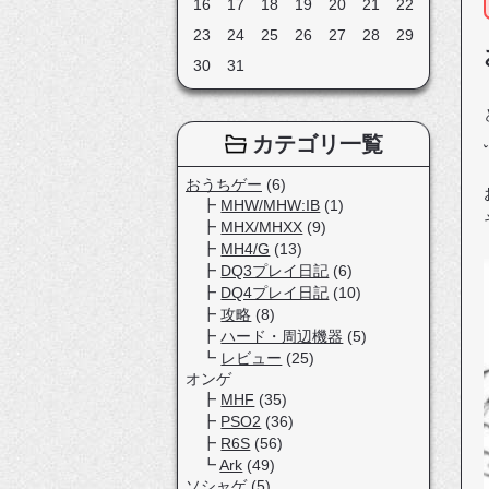
16
17
18
19
20
21
22
23
24
25
26
27
28
29
30
31
カテゴリ一覧
おうちゲー
(6)
MHW/MHW:IB
(1)
MHX/MHXX
(9)
MH4/G
(13)
DQ3プレイ日記
(6)
DQ4プレイ日記
(10)
攻略
(8)
ハード・周辺機器
(5)
レビュー
(25)
オンゲ
MHF
(35)
PSO2
(36)
R6S
(56)
Ark
(49)
ソシャゲ
(5)