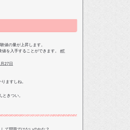
経験値の量が上昇します。
験値を入手することができます。
#F
3月27日
かりますしね。
んときつい。
さして問題ではないのかな？