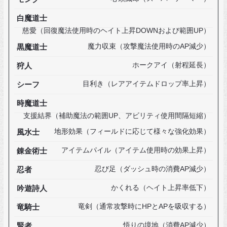
白魔道士
慈愛（回復魔法使用時のヘイト上昇DOWNおよび範囲UP）
黒魔道士
魔力収束（攻撃魔法使用時のAP減少）
狩人
ホークアイ（射程延長）
シーフ
目利き（レアアイテムドロップ率上昇）
時魔道士
支援結界（補助魔法の範囲UP、アビリティ使用間隔短縮）
風水士
地形効果（フィールドに応じて様々な強化効果）
錬金術士
アイテムパイル（アイテム使用時の効果上昇）
忍者
忍び足（ダッシュ時の消費AP減少）
吟遊詩人
かくれる（ヘイト上昇率低下）
竜騎士
竜剣（通常攻撃時にHPとAPを吸収する）
賢者
悟りの境地（消費AP減少）