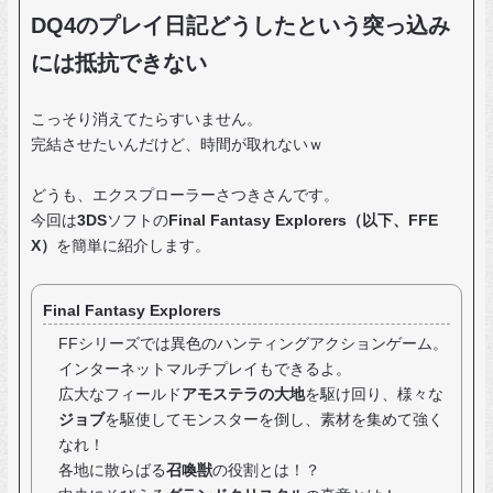
DQ4のプレイ日記どうしたという突っ込み
には抵抗できない
こっそり消えてたらすいません。
完結させたいんだけど、時間が取れないｗ
どうも、エクスプローラーさつきさんです。
今回は
3DS
ソフトの
Final Fantasy Explorers（以下、FFE
X）
を簡単に紹介します。
Final Fantasy Explorers
FFシリーズでは異色のハンティングアクションゲーム。
インターネットマルチプレイもできるよ。
広大なフィールド
アモステラの大地
を駆け回り、様々な
ジョブ
を駆使してモンスターを倒し、素材を集めて強く
なれ！
各地に散らばる
召喚獣
の役割とは！？