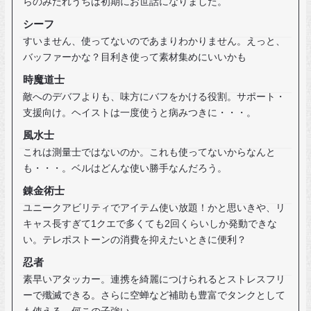
らのみだれうちは初期にお世話になりました。
シーフ
すいません、使ってないのであまりわかりません。えっと、
バッファーかな？目利き使って素材集めにいいかも
時魔道士
敵へのデバフよりも、味方にバフをかける役割。サポート・
支援向け。ヘイストは一度使うと病みつきに・・・。
風水士
これは測量士ではないのか。これも使ってないからなんと
も・・・。ベルはどんな使い勝手なんだろう。
錬金術士
ユニークアビリティでアイテム使い放題！かと思いきや、リ
キャス長すぎて1クエで多くても2回くらいしか発動できな
い。テレポストーンの消費を抑えたいときに便利？
忍者
素早いアタッカー。連携を綺麗につけられるとストレスフリ
ーで殲滅できる。さらに空蝉など補助も豊富でタンクとして