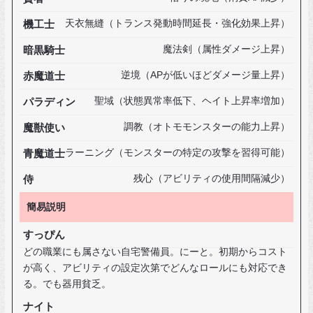
機工士
天衣無縫（トランス発動時間延長・強化効果上昇）
暗黒騎士
魔法剣（属性ダメージ上昇）
赤魔道士
逆境（APが低いほどダメージ量上昇）
パラディン
聖域（状態異常率低下、ヘイト上昇率増加）
魔獣使い
調教（オトモモンスターの能力上昇）
青魔道士
ラーニング（モンスターの特定の攻撃を習得可能）
侍
残心（アビリティの使用間隔減少）
簡易説明
すっぴん
どの職業にも属さない自宅警備員。にーと。初期からコスト
が高く、アビリティの設定次第でどんなロールにも対応でき
る。でも器用貧乏。
ナイト