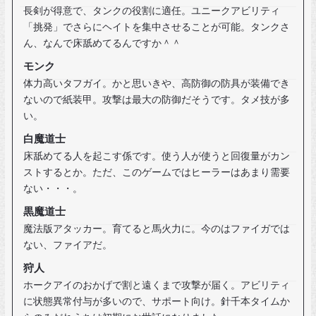
長剣が得意で、タンクの役割に適任。ユニークアビリティ
「挑発」でさらにヘイトを集中させることが可能。タンクさ
ん、なんで床舐めてるんですか＾＾
モンク
体力高いタフガイ。かと思いきや、高防御の防具が装備でき
ないので紙装甲。攻撃は最大の防御だそうです。タメ技が多
い。
白魔道士
床舐めてる人を起こす係です。使う人が使うと回復量がカン
ストするとか。ただ、このゲームではヒーラーはあまり需要
ない・・・。
黒魔道士
魔法版アタッカー。育てると馬火力に。今のはファイガでは
ない、ファイアだ。
狩人
ホークアイのおかげで割と遠くまで攻撃が届く。アビリティ
に状態異常付与が多いので、サポート向け。針千本タイムか