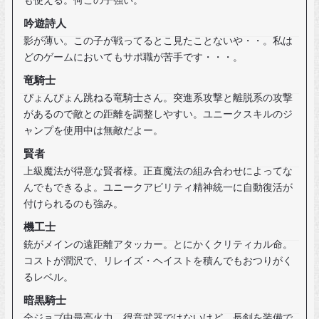
も使える。何この子強い。
吟遊詩人
影が薄い。この子が戦ってるとこ見たことないや・・。私は
どのゲームにおいてもサポ職が苦手です・・・。
竜騎士
ぴょんぴょん跳ねる竜騎士さん。突進系攻撃と離脱系の攻撃
があるので敵との距離を調整しやすい。ユニークスキルのジ
ャンプを使用中は無敵だよー。
賢者
上級魔法が得意な賢者様。正直魔法の組み合わせによってな
んでもできるよ。ユニークアビリティ精神統一に自動復活が
付けられるのも強み。
機工士
銃がメインの遠距離アタッカー。とにかくクリティカル命。
コストが潤沢で、リレイズ・ヘイストを積んでもおつりがく
るレベル。
暗黒騎士
全ジョブ中最高火力。得意武器ではないけど、長剣を装備で