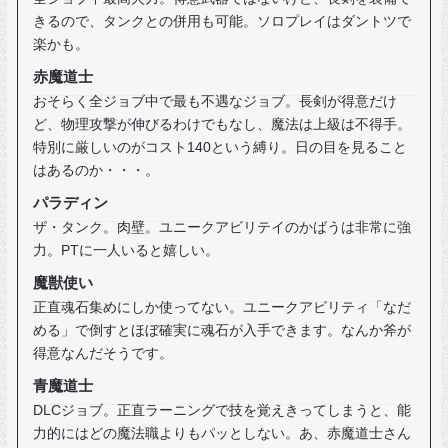
きるので、タンクとの併用も可能。ソロプレイはダントツで
楽かも。
赤魔道士
おそらく全ジョブ中で最も不遇なジョブ。長剣が得意だけ
ど、物理攻撃が伸びるわけでもなし、魔法は上級は不得手。
特別に厳しいのがコスト140という縛り。日の目を見ること
はあるのか・・・。
パラディン
ザ・タンク。肉壁。ユニークアビリテイのかばうは非常に強
力。PTに一人いると嬉しい。
魔獣使い
正直魂石集めにしか使ってない。ユニークアビリティ「なだ
める」で倒すとほぼ確実に魂石が入手できます。なんか斧が
得意なんだそうです。
青魔道士
DLCジョブ。正直ラーニングで技を覚えきってしまうと、能
力的にはどの魔法職よりもパッとしない。あ、赤魔道士さん