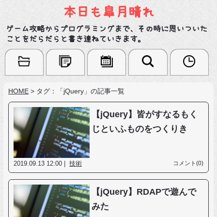
本日も皐月晴れ
ゲーム攻略からプログラミングまで、その時に思いついた
ことをだらだらと書き連ねていきます。
HOME
>
タグ：「jQuery」の記事一覧
【jQuery】皆がすなるもく
じといふものをつくりき
2019.09.13 12:00 |
技術
コメント(0)
【jQuery】RDAPで遊んで
みた