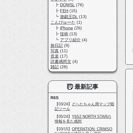
DQMSL
(76)
FEH
(15)
遊戯王DL
(13)
こんぴゅーた
(1)
iPhone
(26)
技術
(13)
アプリ紹介
(4)
旅日記
(9)
写真
(11)
音楽
(17)
読書感想文
(4)
雑記
(28)
最新記事
R6S
【03/24】
どへたちゃん用マップ暗
記ツール
【05/24】
Y6S2 NORTH STARの
情報を見た感想
【03/15】
OPERATION: CRIMSO