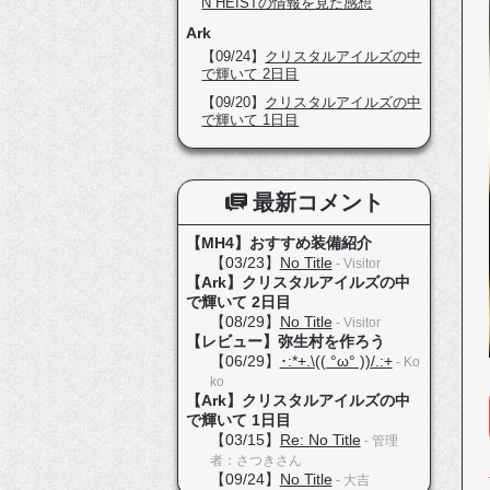
N HEISTの情報を見た感想
Ark
【09/24】
クリスタルアイルズの中
で輝いて 2日目
【09/20】
クリスタルアイルズの中
で輝いて 1日目
最新コメント
【MH4】おすすめ装備紹介
【03/23】
No Title
- Visitor
【Ark】クリスタルアイルズの中
で輝いて 2日目
【08/29】
No Title
- Visitor
【レビュー】弥生村を作ろう
【06/29】
･:*+.\(( °ω° ))/.:+
- Ko
ko
【Ark】クリスタルアイルズの中
で輝いて 1日目
【03/15】
Re: No Title
- 管理
者：さつきさん
【09/24】
No Title
- 大吉