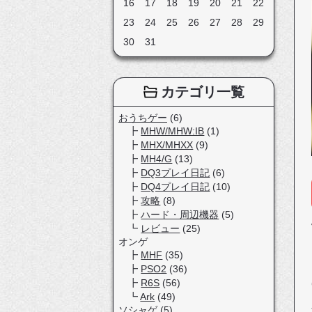
16
17
18
19
20
21
22
23
24
25
26
27
28
29
30
31
カテゴリ一覧
おうちゲー
(6)
MHW/MHW:IB
(1)
MHX/MHXX
(9)
MH4/G
(13)
DQ3プレイ日記
(6)
DQ4プレイ日記
(10)
攻略
(8)
ハード・周辺機器
(5)
レビュー
(25)
オンゲ
MHF
(35)
PSO2
(36)
R6S
(56)
Ark
(49)
ソシャゲ
(5)