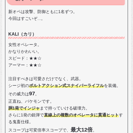
新オペは攻撃、防御ともに1名ずつ。
今回はすごいぞ...。
KALI（カリ）
女性オペレータ。
かなりかわいい。
スピード：★★☆
アーマー：★★☆
注目すべきは可愛さだけでなく、武器。
シージ初の
ボルトアクション式スナイパーライフル
を装備。
97
その威力は
。
正直ね、バケモンです。
胴1発でインジャ
まで持っていける破壊力。
さらに1発の銃弾で
直線上の複数のオペレータに貫通ヒット
す
る鬼畜仕様。
最大12倍
スコープは可変倍率スコープで、
。