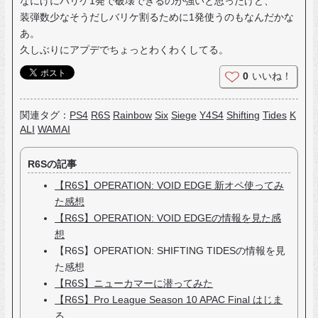
なにげにバリケ1発で破壊できるのが強いと思ったけど、
装弾数少なそうだしバリケ割るために1発使うのもなんだかな
あ。
久しぶりにアプデでちょっとわくわくしてる。
0
いいね！
関連タグ：
PS4
R6S
Rainbow
Six
Siege
Y4S4
Shifting
Tides
K
ALI
WAMAI
R6Sの記事
【R6S】OPERATION: VOID EDGE 新オペ使ってみ
た感想
【R6S】OPERATION: VOID EDGEの情報を見た感
想
【R6S】OPERATION: SHIFTING TIDESの情報を見
た感想
【R6S】ニューカマーに潜ってみた
【R6S】Pro League Season 10 APAC Final はじま
る