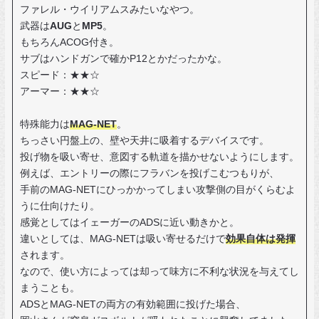
ファレル・ウイリアムスみたいなやつ。
武器は
AUG
と
MP5
。
もちろんACOG付き。
サブはハンドガンで確かP12とかだったかな。
スピード：★★☆
アーマー：★★☆
特殊能力は
MAG-NET
。
ちっさい円盤上の、壁や天井に吸着するデバイスです。
投げ物を吸い寄せ、意図する軌道を描かせないようにします。
例えば、エントリーの際にフラバンを投げこむつもりが、
手前のMAG-NETにひっかかってしまい攻撃側の目がくらむよ
うに仕向けたり。
感覚としてはイェーガーのADSに近い動きかと。
違いとしては、MAG-NETは吸い寄せるだけで
効果自体は発揮
されます。
なので、使い方によっては却って味方に不利な状況を与えてし
まうことも。
ADSとMAG-NETの両方の有効範囲に投げた場合、