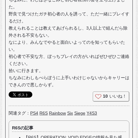
た。
野良で見つけたガチ初心者の人を誘って、ただ一緒にプレイす
るだけ。
教えられることは教えてあげられるし、3人以上で組んだら除
外される不安もない。
なにより、みんなでやると面白いよってのを知ってもらいた
い。
初心者で不安な方、ぼっちプレイの方がいればぜひぜひご連絡
ください。
拾いに行きます。
ちなみにわしもべらぼうに上手いわけじゃないからキャリーは
できんので悪しからず。
10
いいね！
関連タグ：
PS4
R6S
Rainbow
Six
Siege
Y4S3
R6Sの記事
【R6S】OPERATION: VOID EDGEの情報を見た感