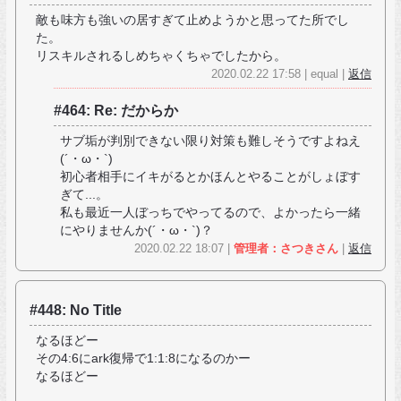
敵も味方も強いの居すぎて止めようかと思ってた所でし
た。
リスキルされるしめちゃくちゃでしたから。
2020.02.22 17:58 | equal |
返信
#464: Re: だからか
サブ垢が判別できない限り対策も難しそうですよねえ
(´・ω・`)
初心者相手にイキがるとかほんとやることがしょぼす
ぎて...。
私も最近一人ぼっちでやってるので、よかったら一緒
にやりませんか(´・ω・`)？
2020.02.22 18:07 |
管理者：さつきさん
|
返信
#448: No Title
なるほどー
その4:6にark復帰で1:1:8になるのかー
なるほどー