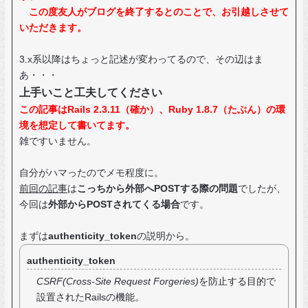
この度友人がブログを終了するとのことで、お引越しさせて
いただきます。
3.x系以降はちょっと記述が変わってるので、その辺はま
あ・・・
上手いこと工夫してください
この記事はRails 2.3.11（確か）、Ruby 1.8.7（たぶん）の環
境を想定して書いてます。
雑ですいません。
自分がハマったのでメモ程度に。
前回の記事
は
こっちから外部へPOSTする際の問題
でしたが、
今回は
外部からPOSTされてくる場合
です。
まずは
authenticity_token
の説明から。
authenticity_token
CSRF(Cross-Site Request Forgeries)
を防止する目的で
設置されたRailsの機能。