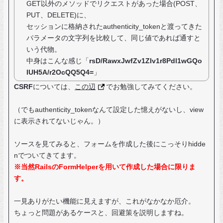
GET以外のメソッドでリクエストがあった場合(POST、
PUT、DELETE)に、
セッションに格納されたauthenticity_tokenと渡ってきた
パラメータの文字列を比較して、同じ値であれば通すと
いう代物。
中身はこんな感じ「
rsD/RawxJwfZv1ZIv1r8Pdl1wGQo
lUH5A/r2OcQQ5Q4=
」
CSRF
については、
この辺
でお勉強してみてください。
（でもauthenticity_tokenなんて設定した憶えがないし、view
に表示されてないじゃん。）
ソースを見てみると、フォームを作成した後にこっそりhidde
nでついてきてます。
※当然RailsのFormHelperを用いて作成した場合に限りま
す。
一見ありがたい機能に見えますが、これがなかなか厄介。
ちょっと問題があるケースと、回避策を説明しますね。