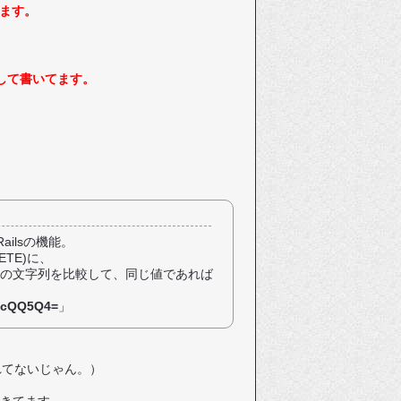
ます。
想定して書いてます。
ilsの機能。
TE)に、
ラメータの文字列を比較して、同じ値であれば
OcQQ5Q4=
」
示されてないじゃん。）
てきてます。