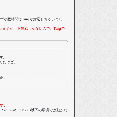
わずか数時間で
Taig
が対応しちゃいまし
いますが、不信感しかないので、
Taig
で
です。
んだけど。
修正。
す。
以下のデバイスや、iOS8.3以下の環境では動かな