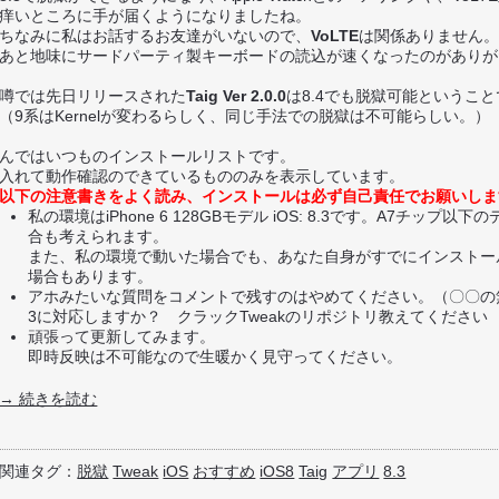
痒いところに手が届くようになりましたね。
ちなみに私はお話するお友達がいないので、
VoLTE
は関係ありません
あと地味にサードパーティ製キーボードの読込が速くなったのがありが
噂では先日リリースされた
Taig Ver 2.0.0
は8.4でも脱獄可能というこ
（9系はKernelが変わるらしく、同じ手法での脱獄は不可能らしい。）
んではいつものインストールリストです。
入れて動作確認のできているもののみを表示しています。
以下の注意書きをよく読み、インストールは必ず自己責任でお願いしま
私の環境はiPhone 6 128GBモデル iOS: 8.3です。A7チップ以
合も考えられます。
また、私の環境で動いた場合でも、あなた自身がすでにインストール
場合もあります。
アホみたいな質問をコメントで残すのはやめてください。（〇〇の無料
3に対応しますか？ クラックTweakのリポジトリ教えてください
頑張って更新してみます。
即時反映は不可能なので生暖かく見守ってください。
→ 続きを読む
関連タグ：
脱獄
Tweak
iOS
おすすめ
iOS8
Taig
アプリ
8.3