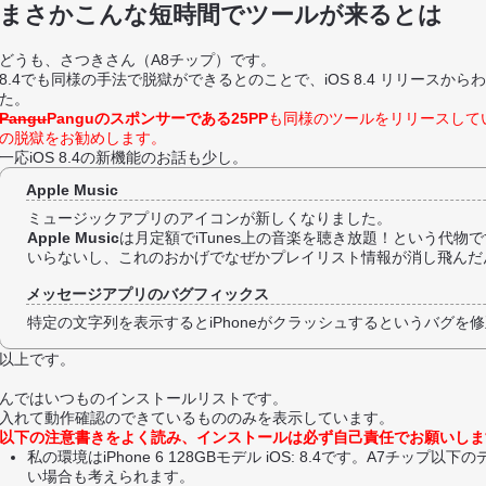
まさかこんな短時間でツールが来るとは
どうも、さつきさん（A8チップ）です。
8.4でも同様の手法で脱獄ができるとのことで、iOS 8.4 リリースから
た。
Pangu
Panguのスポンサーである25PP
も同様のツールをリリースして
の脱獄をお勧めします。
一応iOS 8.4の新機能のお話も少し。
Apple Music
ミュージックアプリのアイコンが新しくなりました。
Apple Music
は月定額でiTunes上の音楽を聴き放題！という代物
いらないし、これのおかげでなぜかプレイリスト情報が消し飛んだ
メッセージアプリのバグフィックス
特定の文字列を表示するとiPhoneがクラッシュするというバグを
以上です。
んではいつものインストールリストです。
入れて動作確認のできているもののみを表示しています。
以下の注意書きをよく読み、インストールは必ず自己責任でお願いしま
私の環境はiPhone 6 128GBモデル iOS: 8.4です。A7チップ
い場合も考えられます。