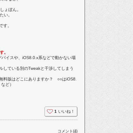
。しょぼん。
たい。
とです。
す。
下のデバイスや、iOS8.0.x系などで動かない場
している別のTweakと干渉してしまう
版はどこにありますか？ ○○はiOS8.
 など）
1
いいね！
コメント(
4
)