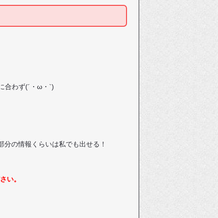
わず(´・ω・`)
部分の情報くらいは私でも出せる！
ださい。