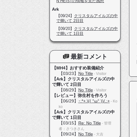
N HEISTの情報を見た感想
Ark
【09/24】
クリスタルアイルズの中
で輝いて 2日目
【09/20】
クリスタルアイルズの中
で輝いて 1日目
最新コメント
【MH4】おすすめ装備紹介
【03/23】
No Title
- Visitor
【Ark】クリスタルアイルズの中
で輝いて 2日目
【08/29】
No Title
- Visitor
【レビュー】弥生村を作ろう
【06/29】
･:*+.\(( °ω° ))/.:+
- Ko
ko
【Ark】クリスタルアイルズの中
で輝いて 1日目
【03/15】
Re: No Title
- 管理
者：さつきさん
【09/24】
No Title
- 大吉