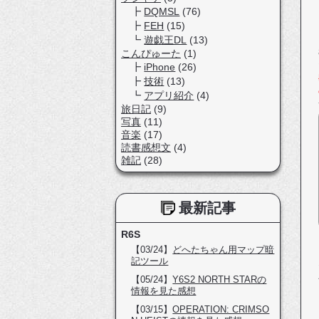
DQMSL
(76)
FEH
(15)
遊戯王DL
(13)
こんぴゅーた
(1)
iPhone
(26)
技術
(13)
アプリ紹介
(4)
旅日記
(9)
写真
(11)
音楽
(17)
読書感想文
(4)
雑記
(28)
最新記事
R6S
【03/24】
どへたちゃん用マップ暗
記ツール
【05/24】
Y6S2 NORTH STARの
情報を見た感想
【03/15】
OPERATION: CRIMSO