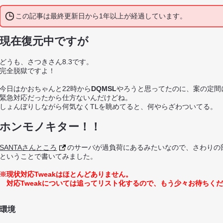
この記事は最終更新日から1年以上が経過しています。
現在復元中ですが
どうも、さつきさん8.3です。
完全脱獄ですよ！
今日はかおちゃんと22時から
DQMSL
やろうと思ってたのに、案の定間に合
緊急対応だったから仕方ないんだけどね。
しょんぼりしながら何気なくTLを眺めてると、何やらざわついてる。
ホンモノキター！！
SANTAさんところ
のサーバが過負荷にあるみたいなので、さわりの
ということで書いてみました。
※現状対応Tweakはほとんどありません。
対応Tweakについては追ってリスト化するので、もう少々お待ちく
環境