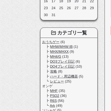
16
17
18
19
20
21
22
23
24
25
26
27
28
29
30
31
カテゴリ一覧
おうちゲー
(6)
MHW/MHW:IB
(1)
MHX/MHXX
(9)
MH4/G
(13)
DQ3プレイ日記
(6)
DQ4プレイ日記
(10)
攻略
(8)
ハード・周辺機器
(5)
レビュー
(25)
オンゲ
MHF
(35)
PSO2
(36)
R6S
(56)
Ark
(49)
ソシャゲ
(5)