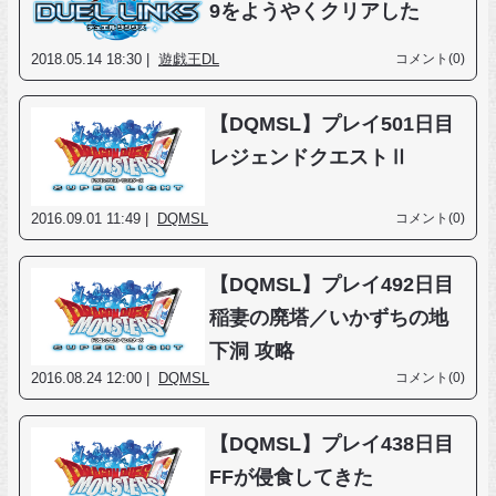
9をようやくクリアした
2018.05.14 18:30 |
遊戯王DL
コメント(0)
【DQMSL】プレイ501日目
レジェンドクエストⅡ
2016.09.01 11:49 |
DQMSL
コメント(0)
【DQMSL】プレイ492日目
稲妻の廃塔／いかずちの地
下洞 攻略
2016.08.24 12:00 |
DQMSL
コメント(0)
【DQMSL】プレイ438日目
FFが侵食してきた