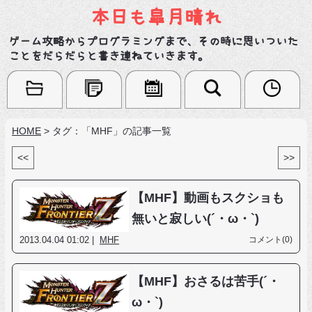
本日も皐月晴れ
ゲーム攻略からプログラミングまで、その時に思いついた
ことをだらだらと書き連ねていきます。
HOME
>
タグ：「MHF」の記事一覧
<<
>>
【MHF】動画もスクショも
無いと寂しい(´・ω・`)
2013.04.04 01:02 |
MHF
コメント(0)
【MHF】おさるは苦手(´・
ω・`)