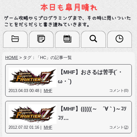
本日も皐月晴れ
ゲーム攻略からプログラミングまで、その時に思いついた
ことをだらだらと書き連ねていきます。
HOME
>
タグ：「HC」の記事一覧
【MHF】おさるは苦手(´・
ω・`)
2013.04.03 00:48 |
MHF
コメント(0)
【MHF】((((((～ ´∀｀)～ｺｿ
ｺｿ…
2012.07.02 01:16 |
MHF
コメント(
2
)