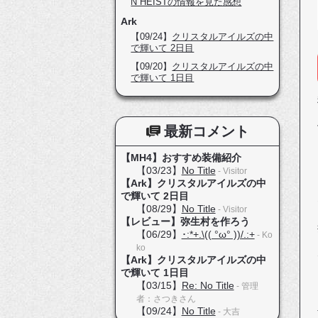
N HEISTの情報を見た感想
Ark
【09/24】
クリスタルアイルズの中
で輝いて 2日目
【09/20】
クリスタルアイルズの中
で輝いて 1日目
最新コメント
【MH4】おすすめ装備紹介
【03/23】
No Title
- Visitor
【Ark】クリスタルアイルズの中
で輝いて 2日目
【08/29】
No Title
- Visitor
【レビュー】弥生村を作ろう
【06/29】
･:*+.\(( °ω° ))/.:+
- Ko
ko
【Ark】クリスタルアイルズの中
で輝いて 1日目
【03/15】
Re: No Title
- 管理
者：さつきさん
【09/24】
No Title
- 大吉