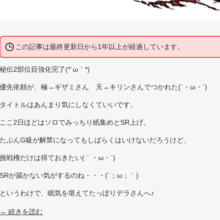
この記事は最終更新日から1年以上が経過しています。
秘伝2部位目強化完了(*´ω｀*)
優先依頼が、極→ギザミさん 天→キリンさんでつかれた(´・ω・`)
タイトルはあんまり気にしなくていいです。
ここ2日ほどはソロでみっちり紙集めとSR上げ。
たぶんG級が解禁になってもしばらくはいけないだろうけど、
挑戦権だけは得ておきたい(｀・ω・´)
SRが届かない気がするのね・・・(´；ω；｀)
というわけで、眠気を堪えてたっぽりデラさんへ♪
→ 続きを読む