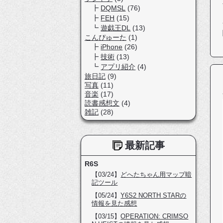
DQMSL
(76)
FEH
(15)
遊戯王DL
(13)
こんぴゅーた
(1)
iPhone
(26)
技術
(13)
アプリ紹介
(4)
旅日記
(9)
写真
(11)
音楽
(17)
読書感想文
(4)
雑記
(28)
最新記事
R6S
【03/24】
どへたちゃん用マップ暗
記ツール
【05/24】
Y6S2 NORTH STARの
情報を見た感想
【03/15】
OPERATION: CRIMSO