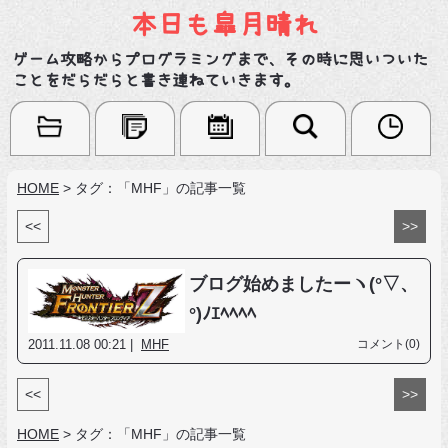
本日も皐月晴れ
ゲーム攻略からプログラミングまで、その時に思いついた
ことをだらだらと書き連ねていきます。
HOME
>
タグ：「MHF」の記事一覧
<<
>>
ブログ始めましたーヽ(°▽、
°)ﾉｴﾍﾍﾍﾍ
2011.11.08 00:21 |
MHF
コメント(0)
<<
>>
HOME
>
タグ：「MHF」の記事一覧