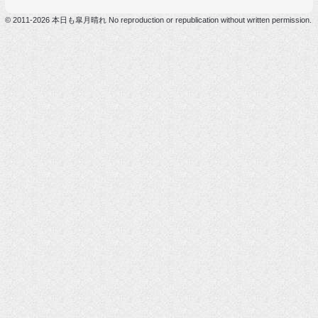
© 2011-2026 本日も皐月晴れ No reproduction or republication without written permission.