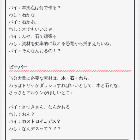
パイ：本拠点は何で作る？
わし：石かな
パイ：石かあ...
わし：木でもいいよｗ
パイ：んや、石で頑張る
わし：資材を効率的に取れる恐竜から捕まえたいね。
パイ：そんなんおるの！？
ビーバー
当分大量に必要な素材は、
木・石・わら
。
わらはトリケがダッシュすればいいとして、木と石だな。
さっさとアルゲンがほしいとこｒ...
パイ：さつきさん、なんかおる
わし：おん？
パイ：
カストロイ...デス？
わし：なんデスって？？？