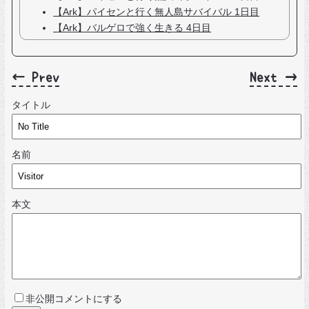
【Ark】パイセンと行く無人島サバイバル 1日目
【Ark】バルゲロで強く生きる 4日目
← Prev
Next →
タイトル
名前
本文
非公開コメントにする