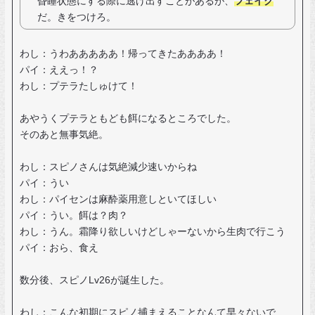
昏睡状態にする際に逃げ出すことがあるが、
フェイク
だ。きをつけろ。
わし：うわあああああ！帰ってきたああああ！
パイ：ええっ！？
わし：プテラたしゅけて！
あやうくプテラともども餌になるところでした。
そのあと無事気絶。
わし：スピノさんは気絶減少速いからね
パイ：うい
わし：パイセンは麻酔薬用意しといてほしい
パイ：うい。餌は？肉？
わし：うん。霜降り欲しいけどしゃーないから生肉で行こう
パイ：おら、食え
数分後、スピノLv26が誕生した。
わし：こんな初期にスピノ捕まえることなんて早々ないで