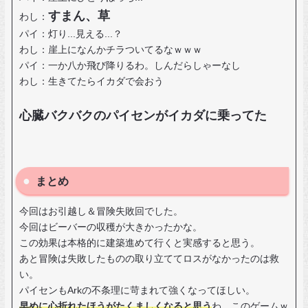
すまん、草
わし：
パイ：灯り...見える...？
わし：崖上になんかチラついてるなｗｗｗ
パイ：一か八か飛び降りるわ。しんだらしゃーなし
わし：生きてたらイカダで会おう
心臓バクバクのパイセンがイカダに乗ってた
まとめ
今回はお引越し＆冒険失敗回でした。
今回はビーバーの収穫が大きかったかな。
この効果は本格的に建築進めて行くと実感すると思う。
あと冒険は失敗したものの取り立ててロスがなかったのは救
い。
パイセンもArkの不条理に苛まれて強くなってほしい。
早めに心折れたほうがたくましくなると思う
わ、このゲームｗ