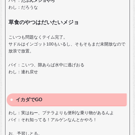
パイ：
たぶんメジョやろ
わし：だろうな
草食のやつはだいたいメジョ
こいつも問題なくテイム完了。
サドルはインゴット100もいるし、そもそもまだ未開放なので
放浪で放置。
パイ：こいつ、隙あらば水中に逃げおる
わし：連れ戻せ
イカダでGO
わし：実はねー、プテラよりも便利な乗り物があるんよ
パイ：それ知ってる！アルゲンなんとかやろ！
お、予習しとる。