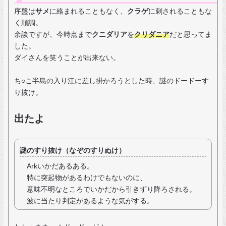
序盤は
サメ
に絡まれることもなく、
クラゲ
に刺されることもな
く順調。
余談ですが、今時点まで
クニダリア
を
クリダニア
だと思ってま
した。
ダイさんを笑うことが出来ない。
ち○こ半島の入り江に差し掛かろうとした時、謎のドードーす
り抜け。
出たよ
謎のすり抜け（なぞのすりぬけ）
Arkいかだあるある。
特に突起物があるわけでもないのに、
意味不明なところでいかだから引きずり降ろされる。
波に当たり判定があるような気がする。