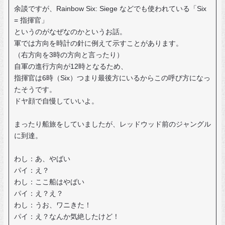
余談ですが、Rainbow Six: Siege などでも使われている「Six
= 指揮官」
というのがなぜなのかというお話。
軍では方向を時計の針に例えて示すことがあります。
（右方向を3時の方向と言ったり）
自軍の進行方向が12時となるため、
指揮官は6時（Six）つまり最後方にいるからこの呼び方になっ
たそうです。
ドヤ顔で自慢していいよ。
まったり船旅をしていましたが、レッドウッド前のジャングル
に到達。
わし：あ、やばい
パイ：え？
わし：ここ船はやばい
パイ：え？え？
わし：うお、ワニきた！
パイ：え？なんか気絶したけど！