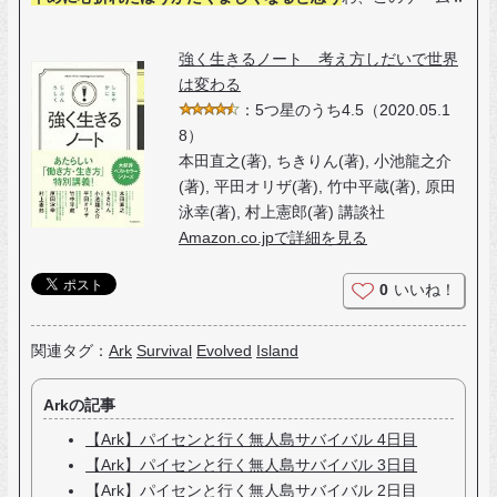
強く生きるノート 考え方しだいで世界
は変わる
：5つ星のうち4.5（2020.05.1
8）
本田直之(著), ちきりん(著), 小池龍之介
(著), 平田オリザ(著), 竹中平蔵(著), 原田
泳幸(著), 村上憲郎(著) 講談社
Amazon.co.jpで詳細を見る
0
いいね！
関連タグ：
Ark
Survival
Evolved
Island
Arkの記事
【Ark】パイセンと行く無人島サバイバル 4日目
【Ark】パイセンと行く無人島サバイバル 3日目
【Ark】パイセンと行く無人島サバイバル 2日目