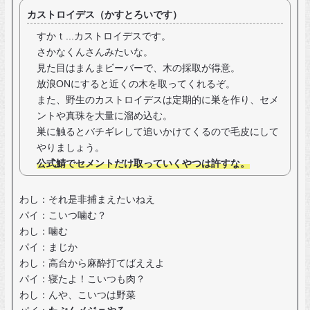
カストロイデス（かすとろいです）
すかｔ...カストロイデスです。
さかなくんさんみたいな。
見た目はまんまビーバーで、木の採取が得意。
放浪ONにすると近くの木を取ってくれるぞ。
また、野生のカストロイデスは定期的に巣を作り、セメ
ントや真珠を大量に溜め込む。
巣に触るとバチギレして追いかけてくるので毛皮にして
やりましょう。
公式鯖でセメントだけ取っていくやつは許すな。
わし：それ是非捕まえたいねえ
パイ：こいつ噛む？
わし：噛む
パイ：まじか
わし：高台から麻酔打てばええよ
パイ：寝たよ！こいつも肉？
わし：んや、こいつは野菜