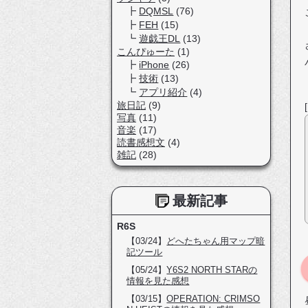
DQMSL
(76)
FEH
(15)
遊戯王DL
(13)
こんぴゅーた
(1)
iPhone
(26)
技術
(13)
アプリ紹介
(4)
旅日記
(9)
写真
(11)
音楽
(17)
読書感想文
(4)
雑記
(28)
最新記事
R6S
【03/24】
どへたちゃん用マップ暗
記ツール
【05/24】
Y6S2 NORTH STARの
情報を見た感想
【03/15】
OPERATION: CRIMSO