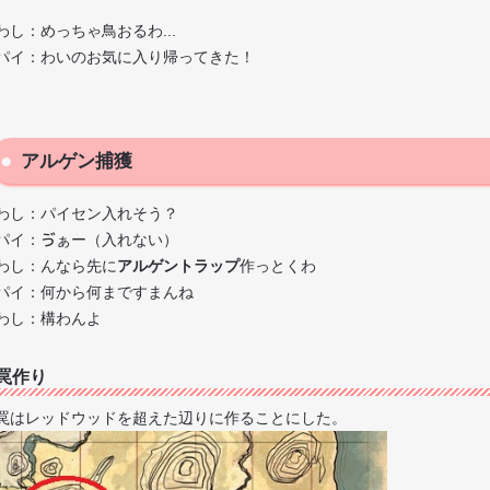
わし：めっちゃ鳥おるわ...
パイ：わいのお気に入り帰ってきた！
アルゲン捕獲
わし：パイセン入れそう？
パイ：ゔぁー（入れない）
わし：んなら先に
アルゲントラップ
作っとくわ
パイ：何から何まですまんね
わし：構わんよ
罠作り
罠はレッドウッドを超えた辺りに作ることにした。