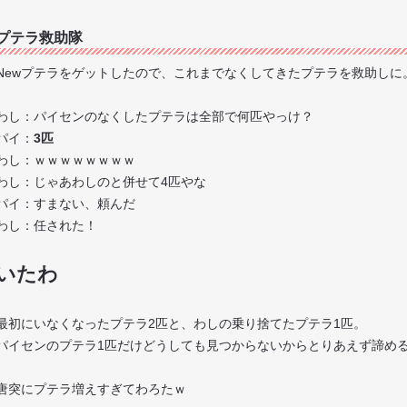
プテラ救助隊
Newプテラをゲットしたので、これまでなくしてきたプテラを救助しに
わし：パイセンのなくしたプテラは全部で何匹やっけ？
パイ：
3匹
わし：ｗｗｗｗｗｗｗｗ
わし：じゃあわしのと併せて4匹やな
パイ：すまない、頼んだ
わし：任された！
いたわ
最初にいなくなったプテラ2匹と、わしの乗り捨てたプテラ1匹。
パイセンのプテラ1匹だけどうしても見つからないからとりあえず諦め
唐突にプテラ増えすぎてわろたｗ