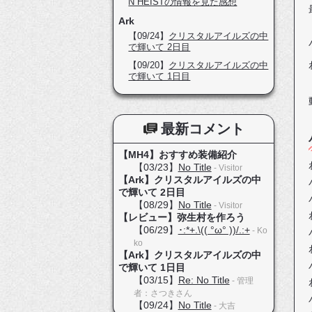
N HEISTの情報を見た感想
Ark
【09/24】
クリスタルアイルズの中
で輝いて 2日目
【09/20】
クリスタルアイルズの中
で輝いて 1日目
最新コメント
【MH4】おすすめ装備紹介
【03/23】
No Title
- Visitor
【Ark】クリスタルアイルズの中
で輝いて 2日目
【08/29】
No Title
- Visitor
【レビュー】弥生村を作ろう
【06/29】
･:*+.\(( °ω° ))/.:+
- Ko
ko
【Ark】クリスタルアイルズの中
で輝いて 1日目
【03/15】
Re: No Title
- 管理
者：さつきさん
【09/24】
No Title
- 大吉