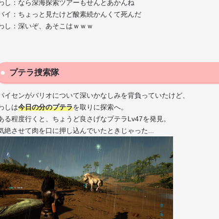
わし：なら深海探索ツアーもせんとあかんね
バイ：ちょっと見たけど酸素続かんくて死んだ
わし：深いぞ、あそこはｗｗｗ
プテラ捜索隊
パイセンがバリオについて深いかなしみを背負っていたけど、
わしは
今日の分のプテラ
を取りに探索へ。
ある程度行くと、ちょうど良さげなプテラLv47を発見。
気絶させて肉を口に押し込んでいたときじゃった...