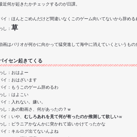
最近何が起きたかチェックするのが日課。
パイ：ほんとごめんだけど間違いなくこのゲーム向いてないから辞める
草
わし：
動画はバリオが何かに向かって猛突進して海中に消えていくというもの
パイセン起きてくる
わし：おはよー
パイ：おはざいます
パイ：もうこのゲーム辞めるわ
わし：はよこい
パイ：入れない。嫌い。
わし：あの動画さ、何があったの？ｗ
パイ：いや、
むしろあれを見て何が有ったのか推測して欲しい
ｗ
わし：ピラニアかなんかに突かれて追いかけてったかな
パイ：キルログ出てないんよね