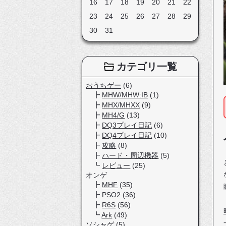
16
17
18
19
20
21
22
23
24
25
26
27
28
29
30
31
カテゴリ一覧
おうちゲー
(6)
MHW/MHW:IB
(1)
MHX/MHXX
(9)
MH4/G
(13)
DQ3プレイ日記
(6)
DQ4プレイ日記
(10)
攻略
(8)
ハード・周辺機器
(5)
レビュー
(25)
オンゲ
MHF
(35)
PSO2
(36)
R6S
(56)
Ark
(49)
ソシャゲ
(5)