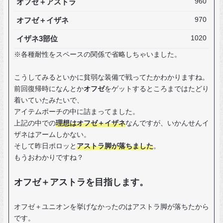
オフゼ＋アストラ
960
オフゼ＋イザネ
970
イザネ3部位
1020
※各種耐性をスペースの関係で省略しちゃいました。
こうしてみるといかに貧弱な装備で戦ってたかわかりますね。
前回復帰時になんとか
オフゼ
をゲットするところまではたどり
着いていたみたいで、
アイテムポーチの中に詰まってました。
上記の中での
理想はオフゼ＋イザネ
なんですが、いかんせんイ
ザネはアームしかない。
そして昨日ポロッと
アストラ脚が落ちました
。
もうおわかりですね？
オフゼ＋アストラを目指します。
オフゼ＋ユニオンを挙げなかったのはアストラ脚が落ちたから
です。