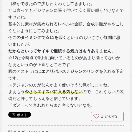
目標ができたので少しわくわくしてきました。
とは言ってもビジフォンに張り付いて安く買い叩くだけなんで
すけどね。
基本的に素材が集められるレベルの金額、合成手順がややこし
くないようにしてみました。
今
このタイミングで☆11を叩く
というのもいささか疑問に思
いましたが、
だからといってサイキで継続する気力はもうありません
。
☆12は今時点で汎用に向いているものがあまり揃ってないか
なあというのが正直なところです。
脚のアストラには
エアリバ
か
ステジャン
のリングを入れる予定
です。
ステジャンの方がなんかよく使いそうな気がしますね。
まあもう
今さらエキスパに入る気もない
ので、これくらいの装
備だと許してもらえると信じています。
「ダメ」って言われたらまた考えないとなあ。
1
いいね！