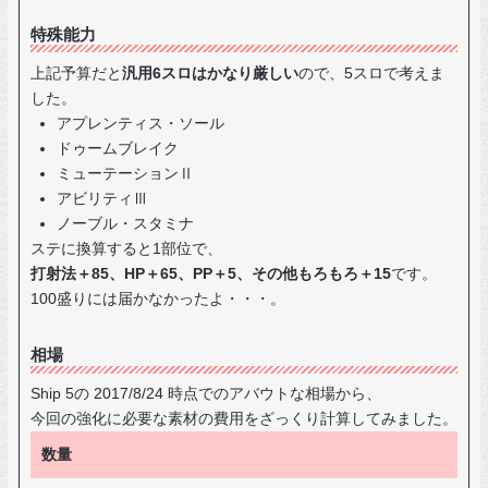
特殊能力
上記予算だと
汎用6スロはかなり厳しい
ので、5スロで考えま
した。
アプレンティス・ソール
ドゥームブレイク
ミューテーションⅡ
アビリティⅢ
ノーブル・スタミナ
ステに換算すると1部位で、
打射法＋85、HP＋65、PP＋5、その他もろもろ＋15
です。
100盛りには届かなかったよ・・・。
相場
Ship 5の 2017/8/24 時点でのアバウトな相場から、
今回の強化に必要な素材の費用をざっくり計算してみました。
数量