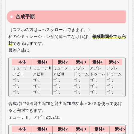
合成手順
（スマホの方は→へスクロールできます。）
私のシミュレーションが間違ってなければ、
報酬期間外でも完
封
できるはずです。
最終合成は、
本体
素材1
素材2
素材3
素材4
素材5
ミューテⅡ
ミューテⅡ
ミューテⅡ
アプレ
アプレ
アプレ
アビⅢ
アビⅢ
アビⅢ
ドゥーム
ドゥーム
ドゥーム
ゴミ
ゴミ
ゴミ
ゴミ
ゴミ
ゴミ
ゴミ
ゴミ
ゴミ
ゴミ
ゴミ
ゴミ
ゴミ
ゴミ
ゴミ
ゴミ
ゴミ
ゴミ
合成時に特殊能力追加と能力追加成功率＋30％を使ってあげ
ると完封できます。
ミューテⅡ、アビⅢの5sは、
本体
素材1
素材2
素材3
素材4
素材5