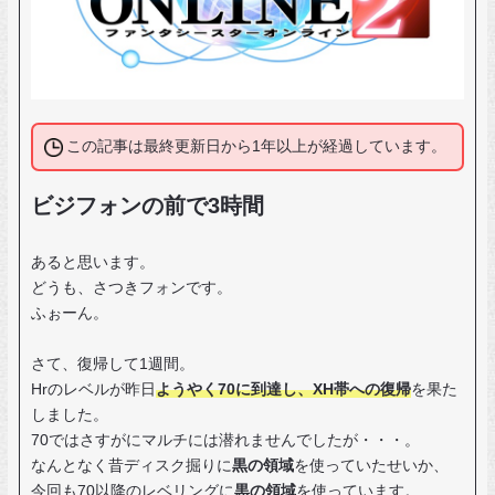
この記事は最終更新日から1年以上が経過しています。
ビジフォンの前で3時間
あると思います。
どうも、さつきフォンです。
ふぉーん。
さて、復帰して1週間。
Hrのレベルが昨日
ようやく70に到達し、XH帯への復帰
を果た
しました。
70ではさすがにマルチには潜れませんでしたが・・・。
なんとなく昔ディスク掘りに
黒の領域
を使っていたせいか、
今回も70以降のレベリングに
黒の領域
を使っています。