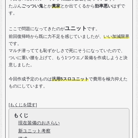
たぶん
ごっつい鬼
とか
糞家
とか出てくるから
効率悪い
はずで
す。
ユニット
ここで問題になってきたのが
です。
前回復帰時から既に力不足を感じていましたが、
いい加減限界
です。
マルチ潜ってても恥ずかしさで死にそうになっていたので、
ついに重い腰を上げて、もう1つウエノ装備を作成しようと決
意しました。
今回作成予定のものは
汎用5スロユニット
で費用を極力抑えた
ものにしています。
[もくじを隠す]
もくじ
現在装備のおさらい
新ユニット考察