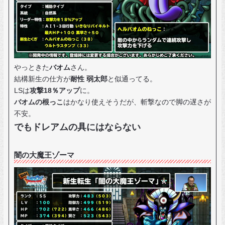
やっときた
バオム
さん。
結構新生の仕方が
耐性 弱太郎
と似通ってる。
LSは
攻撃18％アップ
に。
バオムの根っこ
はかなり使えそうだが、斬撃なので脚の遅さが
不安。
でもドレアムの具にはならない
闇の大魔王ゾーマ