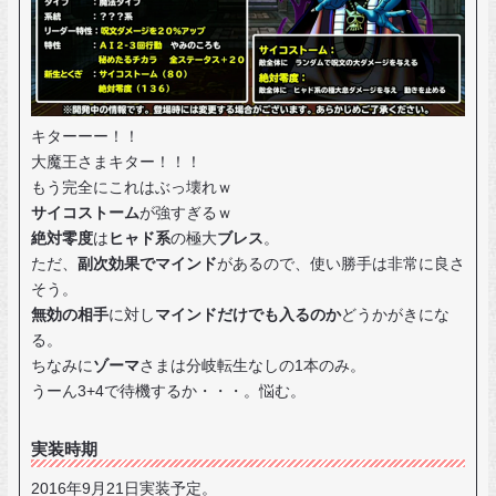
キターーー！！
大魔王さまキター！！！
もう完全にこれはぶっ壊れｗ
サイコストーム
が強すぎるｗ
絶対零度
は
ヒャド系
の極大
ブレス
。
ただ、
副次効果でマインド
があるので、使い勝手は非常に良さ
そう。
無効の相手
に対し
マインドだけでも入るのか
どうかがきにな
る。
ちなみに
ゾーマ
さまは分岐転生なしの1本のみ。
うーん3+4で待機するか・・・。悩む。
実装時期
2016年9月21日実装予定。