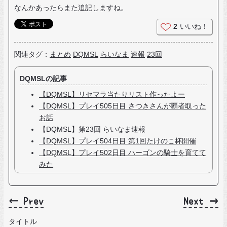
なんかあったらまた追記しますね。
2
いいね！
関連タグ：
まとめ
DQMSL
らいなま
速報
23回
DQMSLの記事
【DQMSL】リセマラ当たりリスト作ったよー
【DQMSL】プレイ505日目 さつきさんが覇者取った
お話
【DQMSL】第23回 らいなま速報
【DQMSL】プレイ504日目 第1回たけのこ杯開催
【DQMSL】プレイ502日目 ハーゴンの騎士を育てて
みた
← Prev
Next →
タイトル