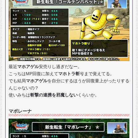
最近
マホアゲル
安売りし過ぎだなー。
こっちはMP回復に加えて
マホトラ斬り
まで覚えてる。
でも結局
マホアゲル
を自分にするほうが回復量上がったりする
んじゃないの？
使いみちは
斬撃の連携を邪魔しない
くらいか。
マポレーナ