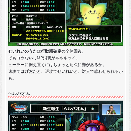
せいれいのうた
は
行動順確定
の全体回復。
でも
コツない
しMP消費がややキツイ。
ヒーラーに据え置くにはちょっと耐久に難があるか。
速攻で
はげおた
と、遅攻で
せいれい
と、対人で惑わせられるか
も。
ヘルバオム