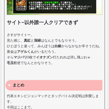
サイト−以外誰一人クリアできず
さすがサイトー。
見た感じ、
真紅
と
深緑
はなんとでもなりそう。
ひとぼうと違って、みんぼうは
白銀
からなかなか辛そうだね。
黄金は
アゲルくん
がいるだろう。
そら
マジバリ
0枚で
イオナズン
打たれれば消し飛ぶわｗ
毛玉
酷使でなんとかなりそう。
まとめ
代表エキシビジョンマッチとタッグバトル決定戦は割愛しま
す。
今回はここまで。