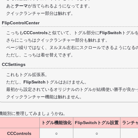
あと
テーマ
が当てられるようになってます。
クイックランチャー部分は触れず。
FlipControlCenter
こっちも
CCControls
と似ていて、トグル部分に
FlipSwitch
トグル
さらにこっちはクイックランチャー部分も触れます。
ページ繰りではなく、ヌルヌル左右にスクロールできるようになる
ただし、こっちは着せ替えできず。
CCSettings
これもトグル拡張系。
ただし、
FlipSwitch
トグルはおけません。
最初から設定されているオリジナルのトグルが結構使い勝手が良か
クイックランチャー機能は触れません。
機能別に整理してみましょうかね。
トグル機能強化
FlipSwitchトグル設置
ランチ
CCControls
○
○