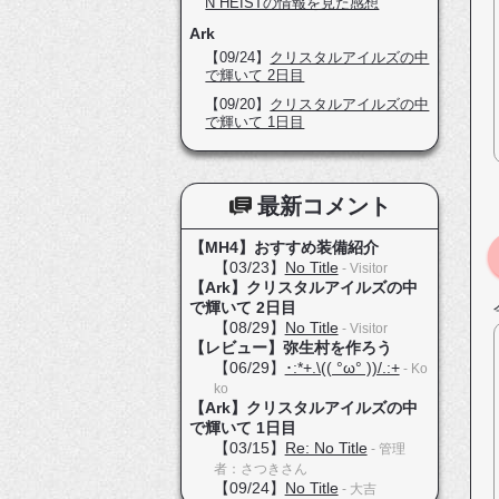
N HEISTの情報を見た感想
Ark
【09/24】
クリスタルアイルズの中
で輝いて 2日目
【09/20】
クリスタルアイルズの中
で輝いて 1日目
最新コメント
【MH4】おすすめ装備紹介
【03/23】
No Title
- Visitor
【Ark】クリスタルアイルズの中
で輝いて 2日目
【08/29】
No Title
- Visitor
【レビュー】弥生村を作ろう
【06/29】
･:*+.\(( °ω° ))/.:+
- Ko
ko
【Ark】クリスタルアイルズの中
で輝いて 1日目
【03/15】
Re: No Title
- 管理
者：さつきさん
【09/24】
No Title
- 大吉