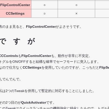
FlipControlCenter
○
○
CCSettings
○
×
表のまま見ると、
FlipControlCenter
がよさそうです。
で す が
CCControls
も
FlipControlCenter
も、動作が非常に不安定。
トグルをON/OFFすると結構な確率でセーフモードに突入します。
なので仕方なく
CCSettings
を使用していたのですが、こっちだと
FlipS
んでんでんで。
私は2つのTweakを併用して暫定的に対応することにしました。
その2つ目のが
QuickActivator
です。
このTweakはクイックランチャーの機能強化に特化したもので、トグ