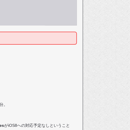
分。
es
がiOS8への対応予定なしということ