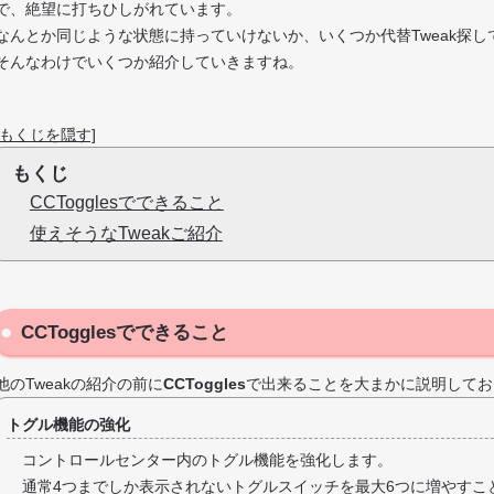
で、絶望に打ちひしがれています。
なんとか同じような状態に持っていけないか、いくつか代替Tweak探
そんなわけでいくつか紹介していきますね。
[もくじを隠す]
もくじ
CCTogglesでできること
使えそうなTweakご紹介
CCTogglesでできること
他のTweakの紹介の前に
CCToggles
で出来ることを大まかに説明してお
トグル機能の強化
コントロールセンター内のトグル機能を強化します。
通常4つまでしか表示されないトグルスイッチを最大6つに増やすこ