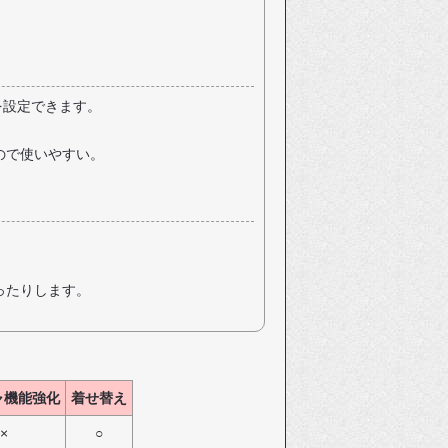
を設定できます。
ので使いやすい。
ったりします。
ャ機能強化
着せ替え
×
○