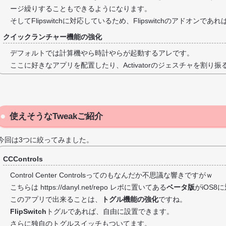
ージ繰りすることもできるようになります。
そしてFlipswitchに対応しているため、Flipswitchのアドオ
クイックランチャー機能の強化
デフォルトでは計算機やら時計やらが起動するアレです。
ここに好きなアプリを配置したり、Activatorのジェスチャを割り
使えそうなTweakご紹介
今回は3つに絞ってみました。
CCControls
Control Center Controlsってのもなんだか不思議な響きですがｗ
こちらは https://danyl.net/repo レポに置いてある
ベータ版
がiOS8
このアプリで出来ることは、
トグル機能の強化
ですね。
FlipSwitch
トグルであれば、自由に設置できます。
さらに独自のトグルスイッチもついてます。