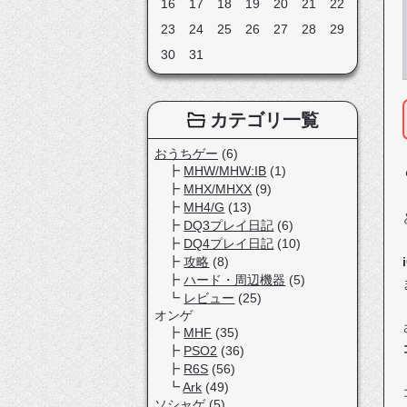
16
17
18
19
20
21
22
23
24
25
26
27
28
29
30
31
カテゴリ一覧
おうちゲー
(6)
MHW/MHW:IB
(1)
MHX/MHXX
(9)
MH4/G
(13)
DQ3プレイ日記
(6)
DQ4プレイ日記
(10)
攻略
(8)
ハード・周辺機器
(5)
レビュー
(25)
オンゲ
MHF
(35)
PSO2
(36)
R6S
(56)
Ark
(49)
ソシャゲ
(5)