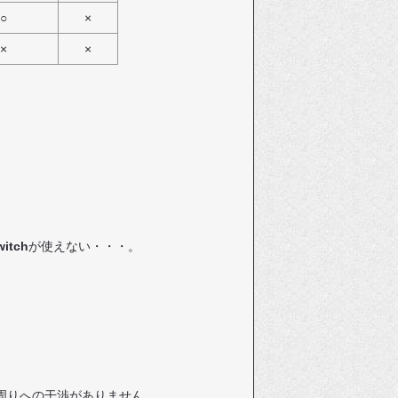
○
×
×
×
witch
が使えない・・・。
ル周りへの干渉がありません。