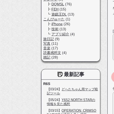
DQMSL
(76)
FEH
(15)
遊戯王DL
(13)
こんぴゅーた
(1)
iPhone
(26)
技術
(13)
アプリ紹介
(4)
旅日記
(9)
写真
(11)
音楽
(17)
読書感想文
(4)
雑記
(28)
最新記事
R6S
【03/24】
どへたちゃん用マップ暗
記ツール
【05/24】
Y6S2 NORTH STARの
情報を見た感想
【03/15】
OPERATION: CRIMSO