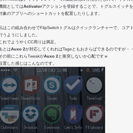
機能としては
Activator
アクションを登録することで、トグルスイッチ
対象のアプリへのショートカットを配置したりします。
私はこの組み合わせでFlipSwitchトグルはクイックランチャーで、
行うようにしました。
これでようやくCC周りは満足。
あとは
Auxo 2
が対応してくれればTageともおさらばできるのですが・
その前にこれらTweakが
Auxo 2
と衝突しないか心配ですｗ
設置した感じはこんなのです。