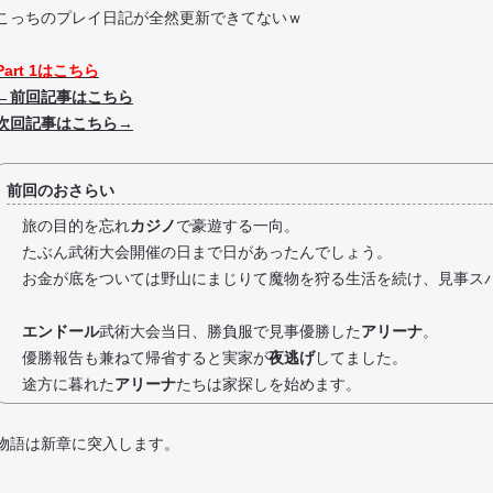
こっちのプレイ日記が全然更新できてないｗ
Part 1はこちら
←前回記事はこちら
次回記事はこちら→
前回のおさらい
旅の目的を忘れ
カジノ
で豪遊する一向。
たぶん武術大会開催の日まで日があったんでしょう。
お金が底をついては野山にまじりて魔物を狩る生活を続け、見事
ス
エンドール
武術大会当日、勝負服で見事優勝した
アリーナ
。
優勝報告も兼ねて帰省すると実家が
夜逃げ
してました。
途方に暮れた
アリーナ
たちは家探しを始めます。
物語は新章に突入します。