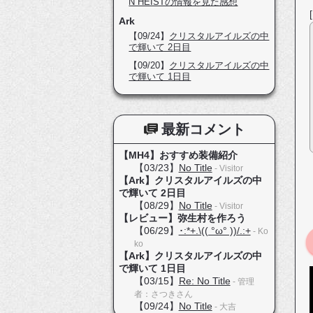
N HEISTの情報を見た感想
Ark
【09/24】
クリスタルアイルズの中
で輝いて 2日目
【09/20】
クリスタルアイルズの中
で輝いて 1日目
最新コメント
【MH4】おすすめ装備紹介
【03/23】
No Title
- Visitor
【Ark】クリスタルアイルズの中
で輝いて 2日目
【08/29】
No Title
- Visitor
【レビュー】弥生村を作ろう
【06/29】
･:*+.\(( °ω° ))/.:+
- Ko
ko
【Ark】クリスタルアイルズの中
で輝いて 1日目
【03/15】
Re: No Title
- 管理
者：さつきさん
【09/24】
No Title
- 大吉