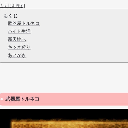
[もくじを隠す]
もくじ
武器屋トルネコ
バイト生活
新天地へ
キツネ狩り
あとがき
武器屋トルネコ