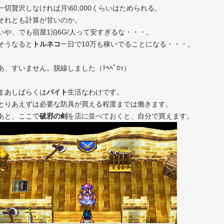
一切贅沢しなければ月\60,000くらいはためられる。
それとも計算が甘いのか。
いや、でも宿屋1泊6G/人って安すぎるな・・・。
そうなると
トルネコ
一日で10万も稼いでることになる・・・。
あ、すいません。脱線しました（ﾃﾍﾍﾟﾛｯ）
まあしばらくは
バイト
生活なわけです。
とりあえずは必要な防具が買える程度までは働きます。
あと、ここで
破邪の剣
を店に並べておくと、自分で買えます。