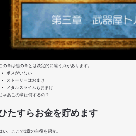
この章は他の章とは決定的に違う点があります。
ボスがいない
ストーリーはおまけ
メタルスライムもおまけ
じゃあこの章は何するの？
ひたすらお金を貯めます
はい、ここで3章の主役を紹介。