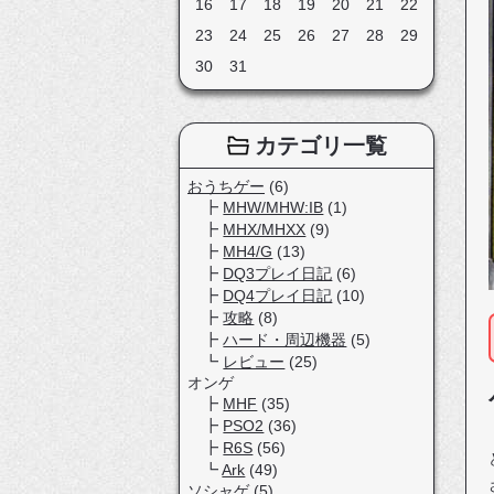
16
17
18
19
20
21
22
23
24
25
26
27
28
29
30
31
カテゴリ一覧
おうちゲー
(6)
MHW/MHW:IB
(1)
MHX/MHXX
(9)
MH4/G
(13)
DQ3プレイ日記
(6)
DQ4プレイ日記
(10)
攻略
(8)
ハード・周辺機器
(5)
レビュー
(25)
オンゲ
MHF
(35)
PSO2
(36)
R6S
(56)
Ark
(49)
ソシャゲ
(5)