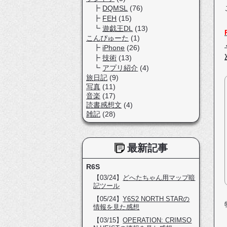
DQMSL
(76)
FEH
(15)
遊戯王DL
(13)
こんぴゅーた
(1)
iPhone
(26)
技術
(13)
アプリ紹介
(4)
旅日記
(9)
写真
(11)
音楽
(17)
読書感想文
(4)
雑記
(28)
最新記事
R6S
【03/24】
どへたちゃん用マップ暗
記ツール
【05/24】
Y6S2 NORTH STARの
情報を見た感想
【03/15】
OPERATION: CRIMSO