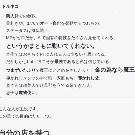
トルネコ
商人
枠での参戦。
目利きや、1/76で
オート盗む
を発動するつわもの。
ステータスは擬似戦士。
MPがゼロだが、AIで固有の特技をたくさん見せてくれる。
というかまともに動いてくれない。
本作ではおそらくPTに入れる人は少ないと思われる。
だがしかしbut、彼こそが
最強
であると私は信じている。
金の為なら魔王
つまずいたふり
で魔王にとどめをさしたりと、
導かれしメンツの中で唯一家庭もち。
導かれし父
。
奥さんは超美人で超旦那を立てる超できた人。
息子は
魔物使い
。
こんな人が主役です。
この章での目的はただ一つ。
自分の店を持つ