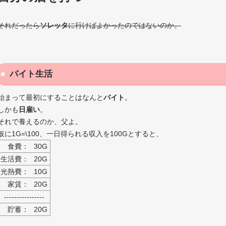
それだったら
ソレッタ
に行けばよかったのではないのか。
バイト生活
始まって最初にすることはなんと
バイト
。
しかも
日雇い
。
それで養えるのか、父よ。
仮に1G=\100、一日得られる収入を100Gとすると、
食費：
30G
生活費：
20G
光熱費：
10G
家賃：
20G
----------------
貯蓄：
20G