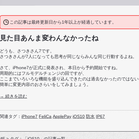
この記事は最終更新日から1年以上が経過しています。
見た目あんま変わんなかったね
どうも、さつきさん7です。
さつきさんが7人になっても思考が同じならみんな同じ行動するよね。
さて、iPhone7が正式に発表され、本日から予約開始ですね。
周期的にはフルモデルチェンジの回ですが、
ここまでいろいろな機能を盛り込んできたのは過去なかったのではない
簡単に変更内容のおさらいをしてみましょう。
→ 続きを読む
関連タグ：
iPhone7
FeliCa
ApplePay
iOS10
防水
IP67
ME
>
タグ：「iOS10」の記事一覧