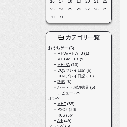
16
17
18
19
20
21
22
23
24
25
26
27
28
29
30
31
カテゴリ一覧
おうちゲー
(6)
MHW/MHW:IB
(1)
MHX/MHXX
(9)
MH4/G
(13)
DQ3プレイ日記
(6)
DQ4プレイ日記
(10)
攻略
(8)
ハード・周辺機器
(5)
レビュー
(25)
オンゲ
MHF
(35)
PSO2
(36)
R6S
(56)
Ark
(49)
ソシャゲ
(5)