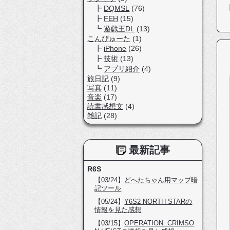
DQMSL
(76)
FEH
(15)
遊戯王DL
(13)
こんぴゅーた
(1)
iPhone
(26)
技術
(13)
アプリ紹介
(4)
旅日記
(9)
写真
(11)
音楽
(17)
読書感想文
(4)
雑記
(28)
最新記事
R6S
【03/24】
どへたちゃん用マップ暗
記ツール
【05/24】
Y6S2 NORTH STARの
情報を見た感想
【03/15】
OPERATION: CRIMSO