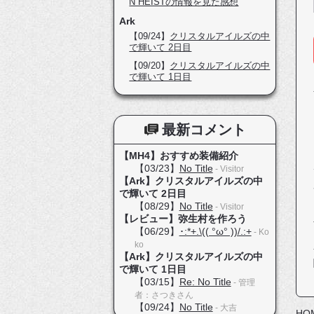
N HEISTの情報を見た感想
Ark
【09/24】
クリスタルアイルズの中
で輝いて 2日目
【09/20】
クリスタルアイルズの中
で輝いて 1日目
最新コメント
【MH4】おすすめ装備紹介
【03/23】
No Title
- Visitor
【Ark】クリスタルアイルズの中
で輝いて 2日目
【08/29】
No Title
- Visitor
【レビュー】弥生村を作ろう
【06/29】
･:*+.\(( °ω° ))/.:+
- Ko
ko
【Ark】クリスタルアイルズの中
で輝いて 1日目
【03/15】
Re: No Title
- 管理
者：さつきさん
【09/24】
No Title
- 大吉
HO