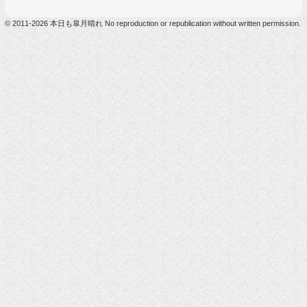
© 2011-2026 本日も皐月晴れ No reproduction or republication without written permission.