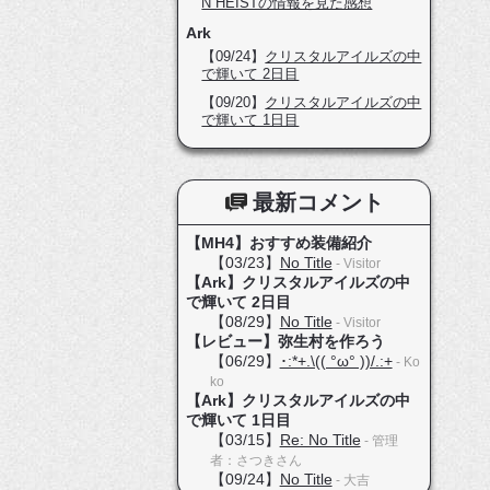
N HEISTの情報を見た感想
Ark
【09/24】
クリスタルアイルズの中
で輝いて 2日目
【09/20】
クリスタルアイルズの中
で輝いて 1日目
最新コメント
【MH4】おすすめ装備紹介
【03/23】
No Title
- Visitor
【Ark】クリスタルアイルズの中
で輝いて 2日目
【08/29】
No Title
- Visitor
【レビュー】弥生村を作ろう
【06/29】
･:*+.\(( °ω° ))/.:+
- Ko
ko
【Ark】クリスタルアイルズの中
で輝いて 1日目
【03/15】
Re: No Title
- 管理
者：さつきさん
【09/24】
No Title
- 大吉