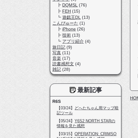
DQMSL
(76)
FEH
(15)
遊戯王DL
(13)
こんぴゅーた
(1)
iPhone
(26)
技術
(13)
アプリ紹介
(4)
旅日記
(9)
写真
(11)
音楽
(17)
読書感想文
(4)
雑記
(28)
最新記事
HO
R6S
【03/24】
どへたちゃん用マップ暗
記ツール
【05/24】
Y6S2 NORTH STARの
情報を見た感想
【03/15】
OPERATION: CRIMSO