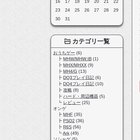
16
17
18
19
20
21
22
23
24
25
26
27
28
29
30
31
カテゴリ一覧
おうちゲー
(6)
MHW/MHW:IB
(1)
MHX/MHXX
(9)
MH4/G
(13)
DQ3プレイ日記
(6)
DQ4プレイ日記
(10)
攻略
(8)
ハード・周辺機器
(5)
レビュー
(25)
オンゲ
MHF
(35)
PSO2
(36)
R6S
(56)
Ark
(49)
ソシャゲ
(5)