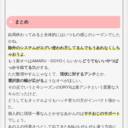
まとめ
結局終わってみると全体的にはいつもの感じのシーズンでした
かね。
除外のシステムがエグい使われ方してるんでもうあれなくしち
ゃおうよ
。
もう新オペはAMARU・GOYOくらいから
どうでもいいやつば
っかり出てる
気がする。
ただ数増やすんじゃなくて、
現状に対するアンチ
とか、
選択肢の幅が広がる
ようなオペがほしい。
その点でいうと今シーズンのORYXは盾アンチという貴重なス
キルだったけど、
どうしてもタックルよりもハッチ登りの方がインパクト強かっ
た。
個人的に現状一番なんとかせなあかんのは
サチおじのサポート
でしょう。
あの人の代替オペとして出てきたKALIもぜんぜん違う方向に