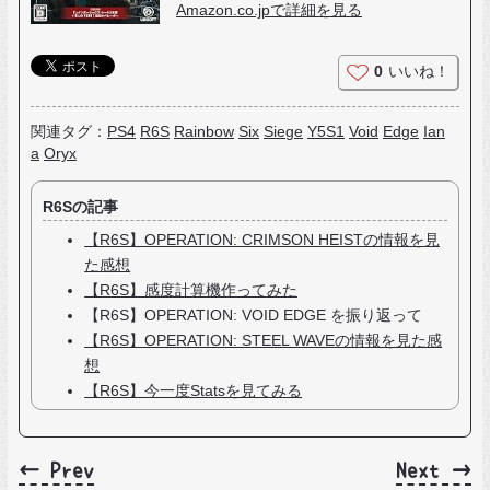
Amazon.co.jpで詳細を見る
0
いいね！
関連タグ：
PS4
R6S
Rainbow
Six
Siege
Y5S1
Void
Edge
Ian
a
Oryx
R6Sの記事
【R6S】OPERATION: CRIMSON HEISTの情報を見
た感想
【R6S】感度計算機作ってみた
【R6S】OPERATION: VOID EDGE を振り返って
【R6S】OPERATION: STEEL WAVEの情報を見た感
想
【R6S】今一度Statsを見てみる
← Prev
Next →