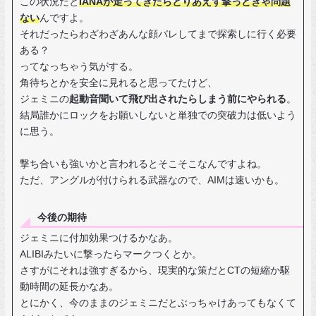
この状況だと
IANAが走ってきたらとりあえず撃っときゃ問題
ない
んですよ。
それだったらわざわざあんな顔バレしてまで探索しに行く必要
ある？
ってなっちゃう気がする。
角待ちとかを安全に見れると思ってたけど、
ジェミニの
起動音聞いて飛び出されたらしまう前にやられる
。
結局誰かにロックをお願いしないと単独での突破力は低いよう
に思う。
撃ち合いも強いかと言われるとそこそこなんですよね。
ただ、アングルが付けられる武器なので、AIMは速いかも。
今後の期待
ジェミニに付加効果つけるかなあ。
ALIBIみたいに撃ったらマークつくとか。
さすがにそれは強すぎるから、現実的な策だとCTの短縮か駆
動時間の延長かなあ。
とにかく、今のままのジェミニだとぶっちゃけあってもなくて