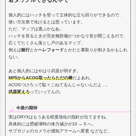
個人的にはハッチを登って立体的な立ち回りができるので、
使い方次第で化けるとは思っています。
ただ、マップは選ぶかなあ。
ハッチを登るときが完全無防備かつかなり音が聞こえるので、
広くてたくさん落とし戸のあるマップ、
例えば
銀行
とか
ヘレフォード
とかだと裏取りが刺さるかもしれ
ない。
あと個人的にはやはり武器が弱すぎ。
MP5からACOG取ったらただの棒
だよあれ。
ACOGつけろって駄々こねてるんじゃないんだよ...。
武器変えろ
っていってんの。
今後の期待
実はORYXはもうある程度強化の指針が出てますね。
具体的には壁破壊時の体力減少が10 → 5 へ。
サブガジェのカメラが感知アラームへ変更 などなど。