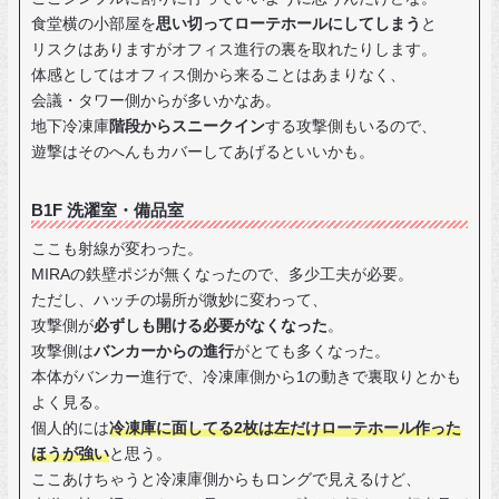
食堂横の小部屋を
思い切ってローテホールにしてしまう
と
リスクはありますがオフィス進行の裏を取れたりします。
体感としてはオフィス側から来ることはあまりなく、
会議・タワー側からが多いかなあ。
地下冷凍庫
階段からスニークイン
する攻撃側もいるので、
遊撃はそのへんもカバーしてあげるといいかも。
B1F 洗濯室・備品室
ここも射線が変わった。
MIRAの鉄壁ポジが無くなったので、多少工夫が必要。
ただし、ハッチの場所が微妙に変わって、
攻撃側が
必ずしも開ける必要がなくなった
。
攻撃側は
バンカーからの進行
がとても多くなった。
本体がバンカー進行で、冷凍庫側から1の動きで裏取りとかも
よく見る。
個人的には
冷凍庫に面してる2枚は左だけローテホール作った
ほうが強い
と思う。
ここあけちゃうと冷凍庫側からもロングで見えるけど、