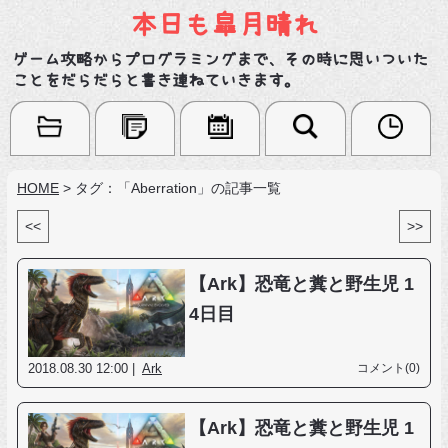
本日も皐月晴れ
ゲーム攻略からプログラミングまで、その時に思いついた
ことをだらだらと書き連ねていきます。
HOME
>
タグ：「Aberration」の記事一覧
<<
>>
【Ark】恐竜と糞と野生児 1
4日目
2018.08.30 12:00 |
Ark
コメント(0)
【Ark】恐竜と糞と野生児 1