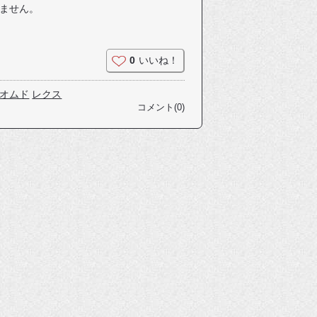
ません。
0
いいね！
オムド
レクス
コメント(0)