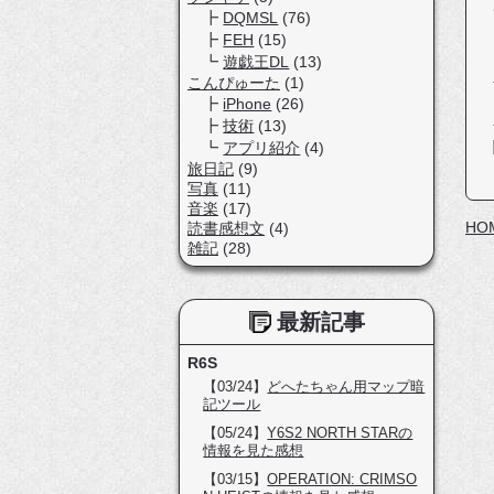
DQMSL
(76)
FEH
(15)
遊戯王DL
(13)
こんぴゅーた
(1)
iPhone
(26)
技術
(13)
アプリ紹介
(4)
旅日記
(9)
写真
(11)
音楽
(17)
HO
読書感想文
(4)
雑記
(28)
最新記事
R6S
【03/24】
どへたちゃん用マップ暗
記ツール
【05/24】
Y6S2 NORTH STARの
情報を見た感想
【03/15】
OPERATION: CRIMSO