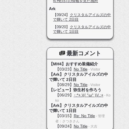
N HEISTの情報を見た感想
Ark
【09/24】
クリスタルアイルズの中
で輝いて 2日目
【09/20】
クリスタルアイルズの中
で輝いて 1日目
最新コメント
【MH4】おすすめ装備紹介
【03/23】
No Title
- Visitor
【Ark】クリスタルアイルズの中
で輝いて 2日目
【08/29】
No Title
- Visitor
【レビュー】弥生村を作ろう
【06/29】
･:*+.\(( °ω° ))/.:+
- Ko
ko
【Ark】クリスタルアイルズの中
で輝いて 1日目
【03/15】
Re: No Title
- 管理
者：さつきさん
【09/24】
No Title
- 大吉