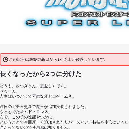
この記事は最終更新日から1年以上が経過しています。
長くなったから2つに分けた
どうも、さつきさん（裏返し）です。
ぺろーん。
人生はいつだって素敵なオセロゲームさ。
昨日のガチャ更新で魔王が追加実装されました。
やっとでた
オムド・ロレス
。
んで、この子の性能やいかに、
ということで今回新しく追加された
リバース
という特技を中心にいろい
当たってないので使用感は知りません。