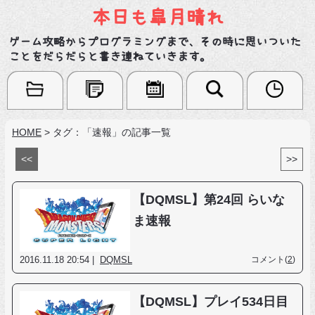
本日も皐月晴れ
ゲーム攻略からプログラミングまで、その時に思いついた
ことをだらだらと書き連ねていきます。
HOME
>
タグ：「速報」の記事一覧
<<
>>
【DQMSL】第24回 らいな
ま速報
2016.11.18 20:54 |
DQMSL
コメント(
2
)
【DQMSL】プレイ534日目