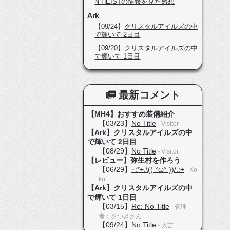
N HEISTの情報を見た感想
Ark
【09/24】
クリスタルアイルズの中
で輝いて 2日目
【09/20】
クリスタルアイルズの中
で輝いて 1日目
最新コメント
【MH4】おすすめ装備紹介
【03/23】
No Title
- Visitor
【Ark】クリスタルアイルズの中
で輝いて 2日目
【08/29】
No Title
- Visitor
【レビュー】弥生村を作ろう
【06/29】
･:*+.\(( °ω° ))/.:+
- Ko
ko
【Ark】クリスタルアイルズの中
で輝いて 1日目
【03/15】
Re: No Title
- 管理
者：さつきさん
【09/24】
No Title
- 大吉