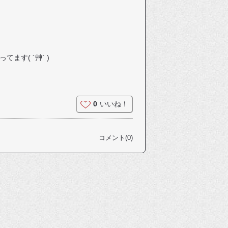
す( ´艸` )
0
いいね！
コメント(0)