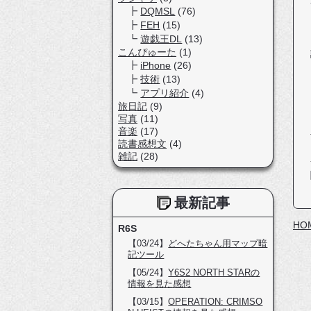
DQMSL
(76)
FEH
(15)
遊戯王DL
(13)
こんぴゅーた
(1)
iPhone
(26)
技術
(13)
アプリ紹介
(4)
旅日記
(9)
写真
(11)
音楽
(17)
読書感想文
(4)
雑記
(28)
最新記事
HO
R6S
【03/24】
どへたちゃん用マップ暗
記ツール
【05/24】
Y6S2 NORTH STARの
情報を見た感想
【03/15】
OPERATION: CRIMSO