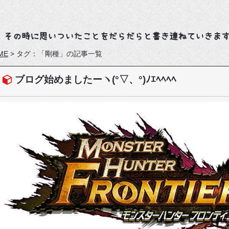
、その時に思いついたことをだらだらと書き連ねていきま
ME
>
タグ：「剛種」の記事一覧
ブログ始めましたーヽ(°▽、°)ﾉｴﾍﾍﾍﾍ