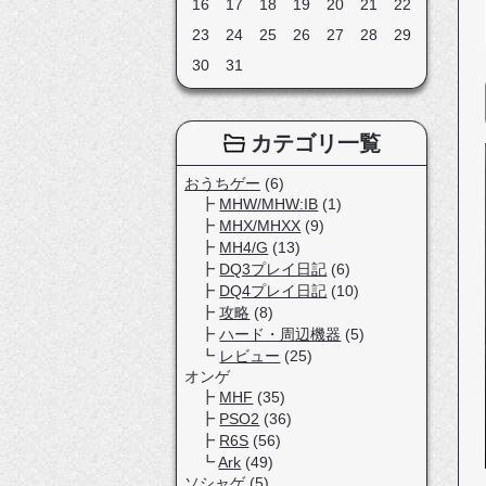
16
17
18
19
20
21
22
23
24
25
26
27
28
29
30
31
カテゴリ一覧
おうちゲー
(6)
MHW/MHW:IB
(1)
MHX/MHXX
(9)
MH4/G
(13)
DQ3プレイ日記
(6)
DQ4プレイ日記
(10)
攻略
(8)
ハード・周辺機器
(5)
レビュー
(25)
オンゲ
MHF
(35)
PSO2
(36)
R6S
(56)
Ark
(49)
ソシャゲ
(5)