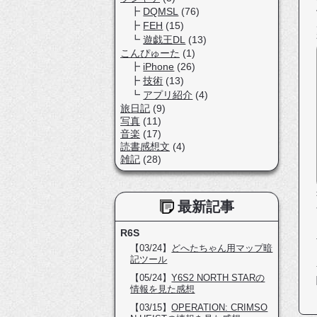
DQMSL
(76)
FEH
(15)
遊戯王DL
(13)
こんぴゅーた
(1)
iPhone
(26)
技術
(13)
アプリ紹介
(4)
旅日記
(9)
写真
(11)
音楽
(17)
読書感想文
(4)
雑記
(28)
最新記事
R6S
【03/24】
どへたちゃん用マップ暗
記ツール
【05/24】
Y6S2 NORTH STARの
情報を見た感想
【03/15】
OPERATION: CRIMSO