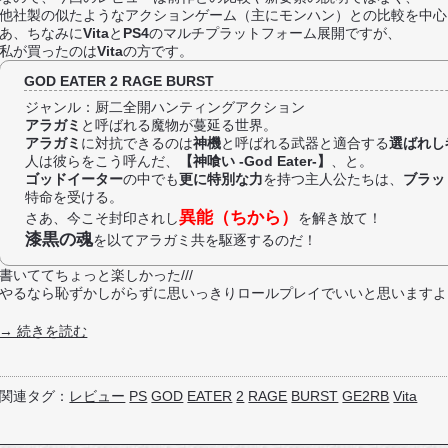
他社製の似たようなアクションゲーム（主にモンハン）との比較を中心
あ、ちなみに
Vita
と
PS4
のマルチプラットフォーム展開ですが、
私が買ったのは
Vita
の方です。
GOD EATER 2 RAGE BURST
ジャンル：厨二全開ハンティングアクション
アラガミ
と呼ばれる魔物が蔓延る世界。
アラガミ
に対抗できるのは
神機
と呼ばれる武器と適合する
選ばれし
人は彼らをこう呼んだ、
【神喰い -God Eater-】
、と。
ゴッドイーター
の中でも
更に特別な力
を持つ主人公たちは、
ブラッ
特命を受ける。
異能（ちから）
さあ、今こそ封印されし
を解き放て！
漆黒の魂
を以てアラガミ共を駆逐するのだ！
書いててちょっと楽しかった///
やるなら恥ずかしがらずに思いっきりロールプレイでいいと思いますよ
→ 続きを読む
関連タグ：
レビュー
PS
GOD
EATER
2
RAGE
BURST
GE2RB
Vita