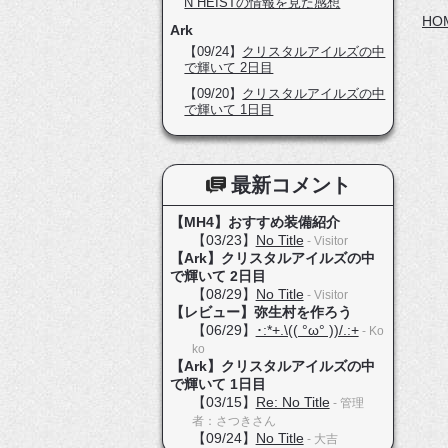
N HEISTの情報を見た感想
HO
Ark
【09/24】
クリスタルアイルズの中
で輝いて 2日目
【09/20】
クリスタルアイルズの中
で輝いて 1日目
最新コメント
【MH4】おすすめ装備紹介
【03/23】
No Title
- Visitor
【Ark】クリスタルアイルズの中
で輝いて 2日目
【08/29】
No Title
- Visitor
【レビュー】弥生村を作ろう
【06/29】
･:*+.\(( °ω° ))/.:+
- Ko
ko
【Ark】クリスタルアイルズの中
で輝いて 1日目
【03/15】
Re: No Title
- 管理
者：さつきさん
【09/24】
No Title
- 大吉