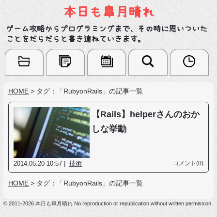
本日も皐月晴れ
ゲーム攻略からプログラミングまで、その時に思いついた
ことをだらだらと書き連ねていきます。
HOME
>
タグ：「RubyonRails」の記事一覧
【Rails】helperさんのおか
しな挙動
2014.05.20 10:57 |
技術
コメント(0)
HOME
>
タグ：「RubyonRails」の記事一覧
© 2011-2026 本日も皐月晴れ No reproduction or republication without written permission.