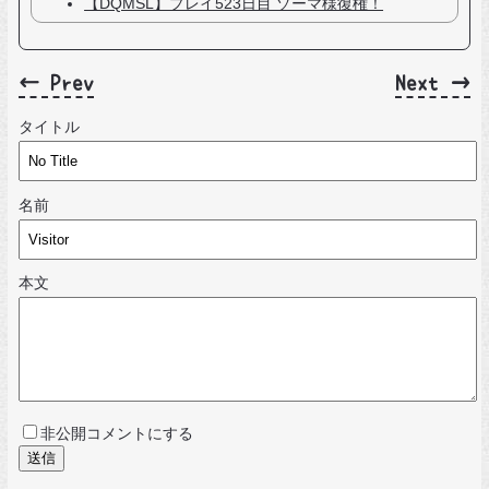
【DQMSL】プレイ523日目 ゾーマ様復権！
← Prev
Next →
タイトル
名前
本文
非公開コメントにする