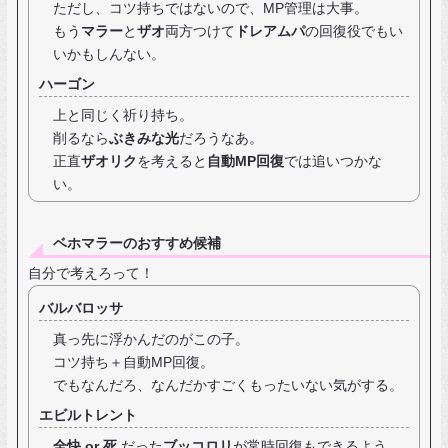
ただし、コツ持ちではないので、MP管理は大事。
もう
マラー
と
ザオ
両方つけて
ドレアムパ
の回復役でもい
いかもしんない。
ハーゴン
上と同じく祈り持ち。
削るなら
ぶきみな光
だろうなあ。
正直
ザオリク
を考えると
自動MP回復
では追いつかな
い。
ベホマラーのおすすめ候補
自分で考えろって！
バルバロッサ
真っ先に浮かんだのがこの子。
コツ持ち＋自動MP回復。
でもなんだろ、なんだかすごくもったいない気がする。
エビルトレント
全快 or 死
だった
ブッコロリ
が常時回復もできるよう