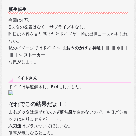
新生転生
今回は4匹。
Sスタの発表はなく、サプライズもなし。
昨日の内容を見た感じだとドイドが一番の出世コースかもしれ
ない。
私のイメージでは
ドイド
＞
まおうのかげ
≧
神竜
||||||||||||壁|||||
||||||| ＞
ストーカー
な気がします。
ドイドさん
ドイド
は早速解体し、
5+4
にしました。
それでこの結果だよ！！
まあ
メッタ
は最早だいぶ
型落ち感
が否めないので、さほどショ
ックはありませんが・・・。
六刀流
はプラスついてほしいな。
倍率が気になるところ。