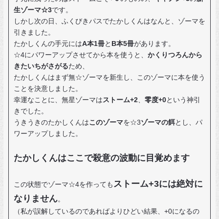
生ゾーマ☆3
です。
しかし次の日、ふくびきパスでたかしくんはなんと、ゾーマを
引きました。
たかしくんの手元には
A本1冊
と
B本5冊
があります。
☆4にパワーアップさせてから本を使うと、
かくりつろんから
きたいちがさがる
ため、
たかしくんはまず無☆ゾーマを新生し、このゾーマに本を使う
ことを決意しました。
幸運なことに、無星ゾーマは
ストーム+2
、
零度+0
という神引
きでした。
うきうきのたかしくんは
このゾーマ
を☆3
ゾーマの餌
とし、パ
ワーアップしました。
たかしくんはここで殺意の波動に目覚めます
ストーム+3には絶対に
この状態でゾーマ☆4を作っても
なりません
。
（私が誤解しているのであればよりひどい結果、+0になるの