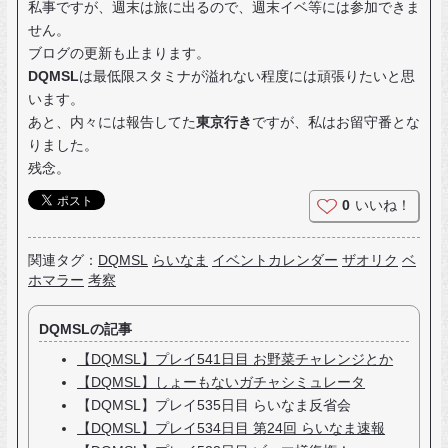
私事ですが、週末は旅に出るので、週末イベ等には参加できま
せん。
ブログの更新も止まります。
DQMSL
は最低限スタミナが溢れない程度には頑張りたいと思
います。
あと、内々には報告してた
東京行き
ですが、私はお留守番とな
りました。
残念。
0
いいね！
関連タグ：
DQMSL
らいなま
イベントカレンダー
ザオリク
ベ
ホマラー
考察
DQMSLの記事
【DQMSL】プレイ541日目 お野菜チャレンジとか
【DQMSL】しょーもないガチャシミュレータ
【DQMSL】プレイ535日目 らいなま反省会
【DQMSL】プレイ534日目 第24回 らいなま速報