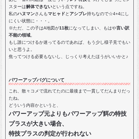
スターは
解体できない
という点ですね。
私の
ハヌマン
さんも
マヒャド
と
アシブレ
持ちなので☆4+4にし
にくい状態に・・・。
※ただ、この子はA地図が
11枚
になってしまい、もはや
言い訳
不能の領域
。
もし誰につけるか迷ってるのであれば、もう少し様子見でもい
いと思うよ。
焦ってつける必要もないし、じっくり考えたほうがいいかと♪
パワーアップバグについて
これ、散々コメで流れてたのに最後まで一貫してだんまりだっ
たね。
どういう内容かというと、
パワーアップ元よりもパワーアップ餌の特技
プラスが大きい場合、
特技プラスの判定が行われない