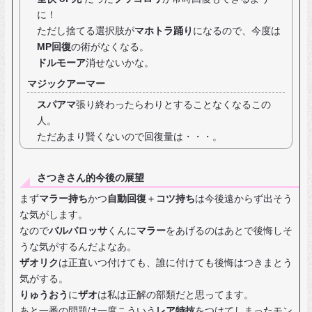
に！
ただし捨てる選択肢が
マホトラ踊り
になるので、今度は
MP回復
の術がなくなる。
ドルモーア
消せないかな。
マジックアーマー
スパアマ
張り終わったらわりとすることなくなるこの
人。
ただあまり賢くないので回復量は・・・。
さつきさん的今後の展望
まず
マラー持ち
かつ
自動回復
＋
コツ持ち
は今後遠からず出そう
な気がします。
なので
バルバロッサ
くんに
マラー
をあげるのはあとで後悔しそ
うな気がするんだよなあ。
ザオリク
は正直いつ付けても、誰に付けても後悔はつきまとう
気がする。
りゅうおう
に
ザオ
は私は正解の部類だと思ってます。
あと一番の問題は一度こういう
レア特技
をつけてしまったモン