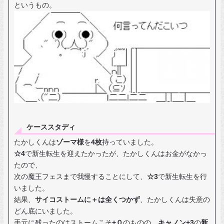
というもの。
ケーススタディ
たかしくんは
ゾーマ様
を
4枚
持っていました。
☆4
で新生転生を迎えたかったが、たかしくんはお金がなかっ
たので、
次の魔王フェスまで我慢することにして、
☆3
で新生転生を行
いました。
結果、
サイコストームに＋は全くつかず
、たかしくんは失意の
どん底にいました。
手元に残ったのはストームこそ
+０
のものの、
キャノン+3
の
新