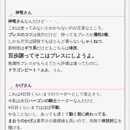
神竜さん
神竜さん
なんだけど・・・。
これは使ってみないとわからないのが正直なところ。
ブレスのコツ
は強力だけど、持ってるブレスが
属性2種
。
しかも片方は闘技でもほとんど通らない
しゃくねつ
。
新特技は
ギラ系
だけどもこちらは
体技
。
百歩譲ってそこはブレスにしようよ。
無属性ブレスがもらえてたら評価は違ってたのに。
ドラゴンビート
？ああ、うん。
かげさん
これは4日目くらいまでのリーダーとして使えそう。
今私は全日
ハーゴンの騎士
リーダーなんだけど、
4日目くらいまではほぼ
不動
。
やることないし、あっても遅くて
動く前に終わってる
。
まおうのかげ
は素早さの基礎値も高いので、先制で
体技封じ
を
撒ける。