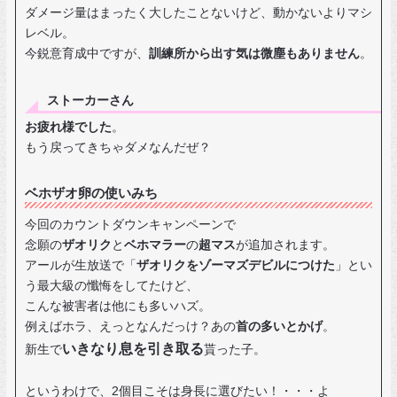
ダメージ量はまったく大したことないけど、動かないよりマシ
レベル。
今鋭意育成中ですが、
訓練所から出す気は微塵もありません
。
ストーカーさん
お疲れ様でした
。
もう戻ってきちゃダメなんだぜ？
ベホザオ卵の使いみち
今回のカウントダウンキャンペーンで
念願の
ザオリク
と
ベホマラー
の
超マス
が追加されます。
アールが生放送で「
ザオリクをゾーマズデビルにつけた
」とい
う最大級の懺悔をしてたけど、
こんな被害者は他にも多いハズ。
例えばホラ、えっとなんだっけ？あの
首の多いとかげ
。
いきなり息を引き取る
新生で
貰った子。
というわけで、2個目こそは身長に選びたい！・・・よ