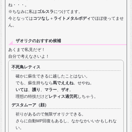
ね・・・。
※ちなみに私は
ゴルスラ
につけてます。
今となっては
コツなし
＋
ライトメタルボディ
でほぼ使ってませ
ん。
ザオリクのおすすめ候補
あくまで私見だぞ！
自分で考えなさいよ！
不死鳥レティス
確かに蘇生できるに越したことはない。
でも、蘇生持ちなら
馬でええね
。せやね。
いては
、
護り
、
マラー
、
ザオ
。
理想の特技だけど
レティス過労死
しちゃう。
デスタムーア（顔）
祈りがあるので無限ザオリクできる。
さらに自動MP回復もあるし、なかなかいいかもしれな
い。