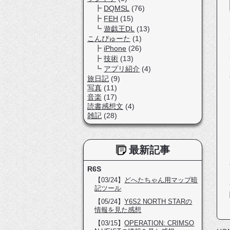
DQMSL
(76)
FEH
(15)
遊戯王DL
(13)
こんぴゅーた
(1)
iPhone
(26)
技術
(13)
アプリ紹介
(4)
旅日記
(9)
写真
(11)
音楽
(17)
読書感想文
(4)
雑記
(28)
最新記事
R6S
【03/24】
どへたちゃん用マップ暗
記ツール
【05/24】
Y6S2 NORTH STARの
情報を見た感想
【03/15】
OPERATION: CRIMSO