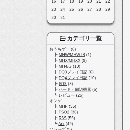
16
17
18
19
20
21
22
23
24
25
26
27
28
29
30
31
カテゴリ一覧
おうちゲー
(6)
MHW/MHW:IB
(1)
MHX/MHXX
(9)
MH4/G
(13)
DQ3プレイ日記
(6)
DQ4プレイ日記
(10)
攻略
(8)
ハード・周辺機器
(5)
レビュー
(25)
オンゲ
MHF
(35)
PSO2
(36)
R6S
(56)
Ark
(49)
ソシャゲ
(5)