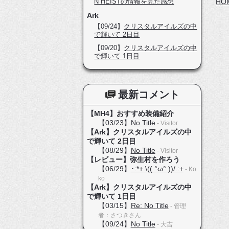
N HEISTの情報を見た感想
HO
Ark
【09/24】
クリスタルアイルズの中
で輝いて 2日目
【09/20】
クリスタルアイルズの中
で輝いて 1日目
最新コメント
【MH4】おすすめ装備紹介
【03/23】
No Title
- Visitor
【Ark】クリスタルアイルズの中
で輝いて 2日目
【08/29】
No Title
- Visitor
【レビュー】弥生村を作ろう
【06/29】
･:*+.\(( °ω° ))/.:+
- Ko
ko
【Ark】クリスタルアイルズの中
で輝いて 1日目
【03/15】
Re: No Title
- 管理
者：さつきさん
【09/24】
No Title
- 大吉