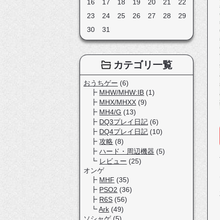
16
17
18
19
20
21
22
23
24
25
26
27
28
29
30
31
カテゴリ一覧
おうちゲー
(6)
MHW/MHW:IB
(1)
MHX/MHXX
(9)
MH4/G
(13)
DQ3プレイ日記
(6)
DQ4プレイ日記
(10)
攻略
(8)
ハード・周辺機器
(5)
レビュー
(25)
オンゲ
MHF
(35)
PSO2
(36)
R6S
(56)
Ark
(49)
ソシャゲ
(5)