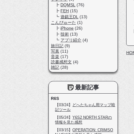
DQMSL
(76)
FEH
(15)
遊戯王DL
(13)
こんぴゅーた
(1)
iPhone
(26)
技術
(13)
アプリ紹介
(4)
旅日記
(9)
写真
(11)
HO
音楽
(17)
読書感想文
(4)
雑記
(28)
最新記事
R6S
【03/24】
どへたちゃん用マップ暗
記ツール
【05/24】
Y6S2 NORTH STARの
情報を見た感想
【03/15】
OPERATION: CRIMSO