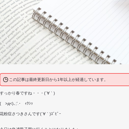
この記事は最終更新日から1年以上が経過しています。
すっかり春ですね・・・(´∀｀)
( >д<)､;'.･ ｨｸｼｯ
花粉症さつきさんです(´∀｀)ｽﾞﾋﾞｰ