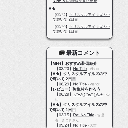
N HEISTの情報を見た感想
Ark
【09/24】
クリスタルアイルズの中
で輝いて 2日目
【09/20】
クリスタルアイルズの中
で輝いて 1日目
最新コメント
【MH4】おすすめ装備紹介
【03/23】
No Title
- Visitor
【Ark】クリスタルアイルズの中
で輝いて 2日目
【08/29】
No Title
- Visitor
【レビュー】弥生村を作ろう
【06/29】
･:*+.\(( °ω° ))/.:+
- Ko
ko
【Ark】クリスタルアイルズの中
で輝いて 1日目
【03/15】
Re: No Title
- 管理
者：さつきさん
【09/24】
No Title
- 大吉