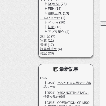
DQMSL
(76)
FEH
(15)
遊戯王DL
(13)
こんぴゅーた
(1)
iPhone
(26)
技術
(13)
アプリ紹介
(4)
旅日記
(9)
写真
(11)
音楽
(17)
読書感想文
(4)
雑記
(28)
最新記事
R6S
【03/24】
どへたちゃん用マップ暗
記ツール
【05/24】
Y6S2 NORTH STARの
情報を見た感想
【03/15】
OPERATION: CRIMSO