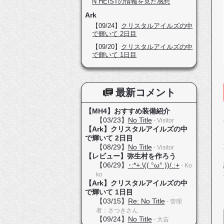
N HEISTの情報を見た感想
Ark
【09/24】
クリスタルアイルズの中
で輝いて 2日目
【09/20】
クリスタルアイルズの中
で輝いて 1日目
最新コメント
【MH4】おすすめ装備紹介
【03/23】
No Title
- Visitor
【Ark】クリスタルアイルズの中
で輝いて 2日目
【08/29】
No Title
- Visitor
【レビュー】弥生村を作ろう
【06/29】
･:*+.\(( °ω° ))/.:+
- Ko
ko
【Ark】クリスタルアイルズの中
で輝いて 1日目
【03/15】
Re: No Title
- 管理
者：さつきさん
【09/24】
No Title
- 大吉