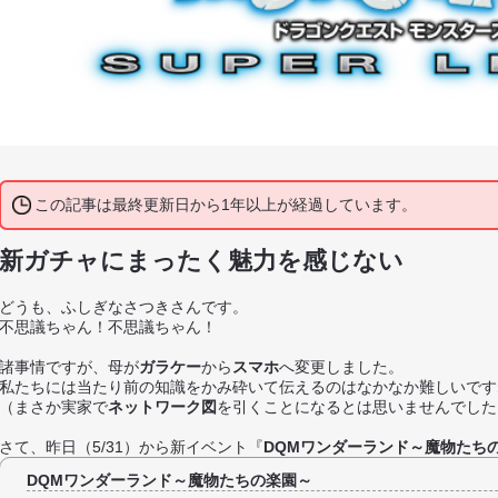
この記事は最終更新日から1年以上が経過しています。
新ガチャにまったく魅力を感じない
どうも、ふしぎなさつきさんです。
不思議ちゃん！不思議ちゃん！
諸事情ですが、母が
ガラケー
から
スマホ
へ変更しました。
私たちには当たり前の知識をかみ砕いて伝えるのはなかなか難しいです
（まさか実家で
ネットワーク図
を引くことになるとは思いませんでした
さて、昨日（5/31）から新イベント『
DQMワンダーランド～魔物たち
DQMワンダーランド～魔物たちの楽園～