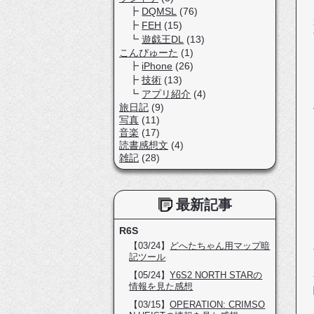
DQMSL
(76)
FEH
(15)
遊戯王DL
(13)
こんぴゅーた
(1)
iPhone
(26)
技術
(13)
アプリ紹介
(4)
旅日記
(9)
写真
(11)
音楽
(17)
読書感想文
(4)
雑記
(28)
最新記事
R6S
【03/24】
どへたちゃん用マップ暗
記ツール
【05/24】
Y6S2 NORTH STARの
情報を見た感想
【03/15】
OPERATION: CRIMSO