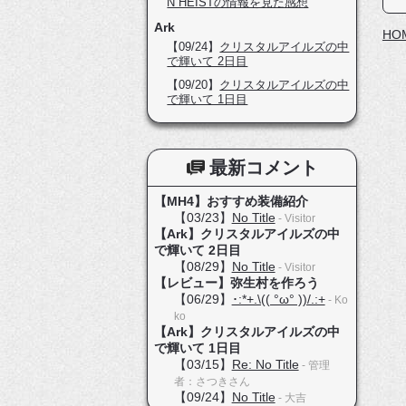
N HEISTの情報を見た感想
Ark
HO
【09/24】
クリスタルアイルズの中
で輝いて 2日目
【09/20】
クリスタルアイルズの中
で輝いて 1日目
最新コメント
【MH4】おすすめ装備紹介
【03/23】
No Title
- Visitor
【Ark】クリスタルアイルズの中
で輝いて 2日目
【08/29】
No Title
- Visitor
【レビュー】弥生村を作ろう
【06/29】
･:*+.\(( °ω° ))/.:+
- Ko
ko
【Ark】クリスタルアイルズの中
で輝いて 1日目
【03/15】
Re: No Title
- 管理
者：さつきさん
【09/24】
No Title
- 大吉