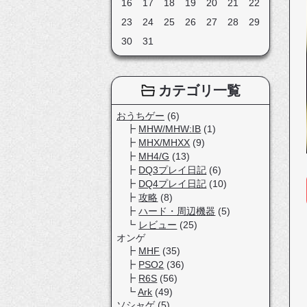
16
17
18
19
20
21
22
23
24
25
26
27
28
29
30
31
カテゴリ一覧
おうちゲー
(6)
MHW/MHW:IB
(1)
MHX/MHXX
(9)
MH4/G
(13)
DQ3プレイ日記
(6)
DQ4プレイ日記
(10)
攻略
(8)
ハード・周辺機器
(5)
レビュー
(25)
オンゲ
MHF
(35)
PSO2
(36)
R6S
(56)
Ark
(49)
ソシャゲ
(5)