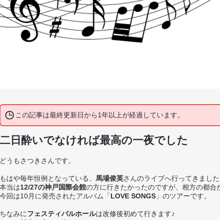
この記事は最終更新日から1年以上が経過しています。
二日酔いでなければ最高の一夜でした
どうもさつきさんです。
もはや毎年恒例となっている、
馬場俊英
さんのライブへ行ってきました
本当は
12/27の神戸国際会館
の方に行きたかったのですが、相方の都合
今回は10月に発売されたアルバム「
LOVE SONGS
」のツアーです。
ちなみに
フェスティバルホール
は改修後初めて行きます♪