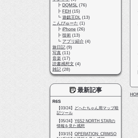
DQMSL
(76)
FEH
(15)
遊戯王DL
(13)
こんぴゅーた
(1)
iPhone
(26)
技術
(13)
アプリ紹介
(4)
旅日記
(9)
写真
(11)
音楽
(17)
読書感想文
(4)
雑記
(28)
最新記事
HO
R6S
【03/24】
どへたちゃん用マップ暗
記ツール
【05/24】
Y6S2 NORTH STARの
情報を見た感想
【03/15】
OPERATION: CRIMSO