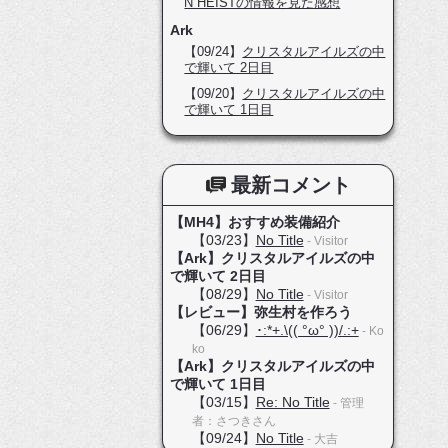
N HEISTの情報を見た感想
Ark
【09/24】
クリスタルアイルズの中
で輝いて 2日目
【09/20】
クリスタルアイルズの中
で輝いて 1日目
最新コメント
【MH4】おすすめ装備紹介
【03/23】
No Title
- Visitor
【Ark】クリスタルアイルズの中
で輝いて 2日目
【08/29】
No Title
- Visitor
【レビュー】弥生村を作ろう
【06/29】
･:*+.\(( °ω° ))/.:+
- Ko
ko
【Ark】クリスタルアイルズの中
で輝いて 1日目
【03/15】
Re: No Title
- 管理
者：さつきさん
【09/24】
No Title
- 大吉