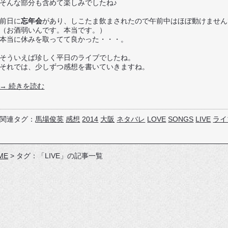
そんな部分も含めて楽しみでしたね♪
前日に
忘年会
があり、しこたま飲まされたので午前中はほぼ動けません
（お酒弱いんです。本当です。）
本当に休みを取ってて良かった・・・。
そういえば珍しく平日のライブでしたね。
それでは、少しずつ感想を書いていきますね。
→ 続きを読む
関連タグ：
馬場俊英
感想
2014
大阪
ネタバレ
LOVE
SONGS
LIVE
ライ
ME
>
タグ：「LIVE」の記事一覧