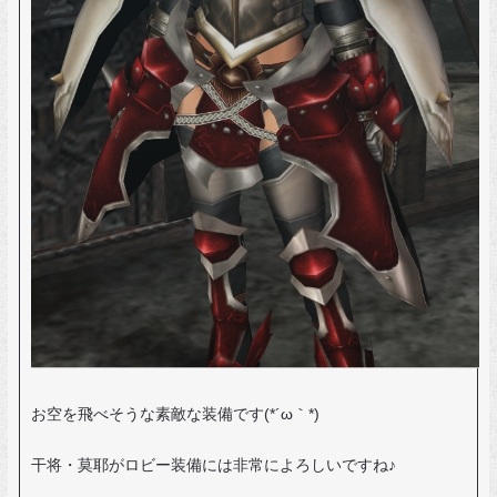
お空を飛べそうな素敵な装備です(*´ω｀*)
干将・莫耶がロビー装備には非常によろしいですね♪