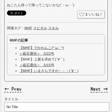
ねこたん持って帰ってこないかな(´・ω・`)
1
いいね！
関連タグ：
MHF
スピネル
スキル
MHFの記事
【MHF】でかわんこ(*´ω｀*)
＜砥石通信＞ 5/22号
【MHF】上翼を求めて(´∀｀)
＜砥石通信＞ 5/15号
【MHF】いまさらですが・・・(´∀｀)
← Prev
Next →
タイトル