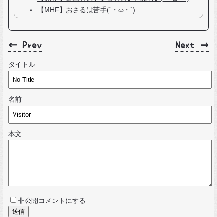
【MHF】おさるは苦手(´・ω・`)
← Prev
Next →
タイトル
名前
本文
非公開コメントにする