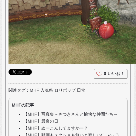
0
いいね！
関連タグ：
MHF
入魂祭
ロリポップ
日常
MHFの記事
【MHF】写真集～さつきさんと愉快な仲間たち～
【MHF】最良の日
【MHF】ぬーこんしてますかー？
【MHF】動画もスクショも無いと寂しい(´・ω・`)