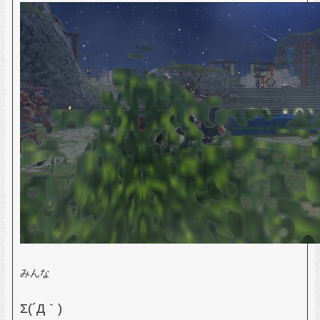
みんな
Σ(´Д｀)