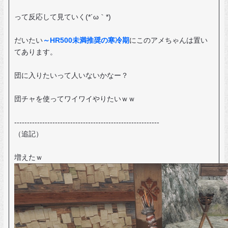
って反応して見ていく(*´ω｀*)
だいたい
～HR500未満推奨の寒冷期
にこのアメちゃんは置い
てあります。
団に入りたいって人いないかなー？
団チャを使ってワイワイやりたいｗｗ
---------------------------------------------------------
（追記）
増えたｗ