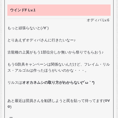
ウインドF Lv.1
オディバ Lv.6
もっと頑張らないと(ﾉ∀`)
とりあえずオディバさんに行きたいなー♪
古龍種の上翼がもう1部位分しか無いから祭りでもらおう♪
もうG防具キャンペーンは関係ないんだけど、フレイム・リル
ス・アルゴルは作ったほうがいいのかな・・・。
リルスは
オオカネムシの取り方がわからない(*´ω｀*)
あと最近は団員さんを勧誘しようと罠を貼って待ってます(Φ∀
Φ)