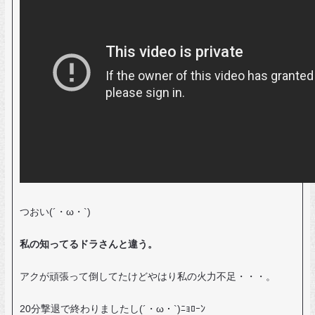
つおい(´・ω・`)
私の知ってるドラさんと違う。
アクが頑張って倒してたけどやはり私の火力不足・・・。
20分撃退で終わりましたし(´・ω・`)ﾆｮﾛｰﾝ