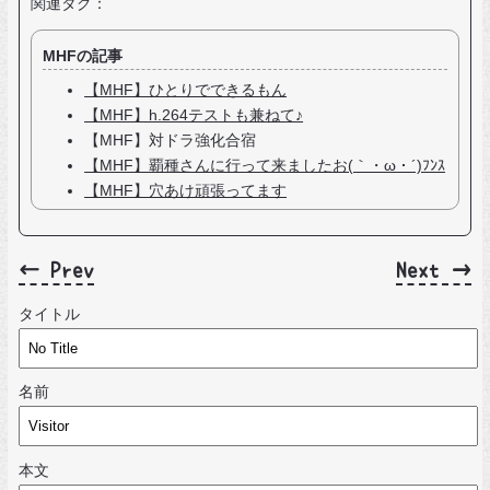
関連タグ：
MHFの記事
【MHF】ひとりでできるもん
【MHF】h.264テストも兼ねて♪
【MHF】対ドラ強化合宿
【MHF】覇種さんに行って来ましたお(｀・ω・´)ﾌﾝｽ
【MHF】穴あけ頑張ってます
← Prev
Next →
タイトル
名前
本文