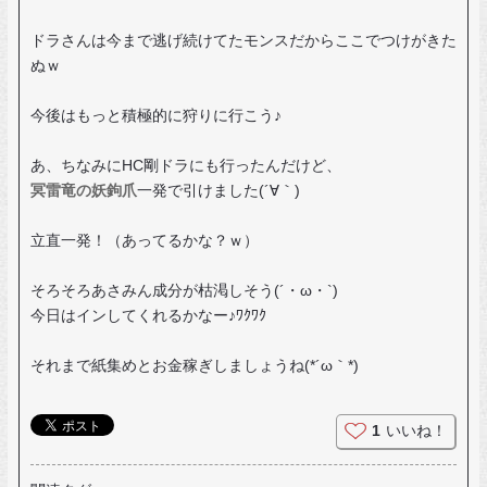
ドラさんは今まで逃げ続けてたモンスだからここでつけがきた
ぬｗ
今後はもっと積極的に狩りに行こう♪
あ、ちなみにHC剛ドラにも行ったんだけど、
冥雷竜の妖鉤爪
一発で引けました(´∀｀)
立直一発！（あってるかな？ｗ）
そろそろあさみん成分が枯渇しそう(´・ω・`)
今日はインしてくれるかなー♪ﾜｸﾜｸ
それまで紙集めとお金稼ぎしましょうね(*´ω｀*)
1
いいね！